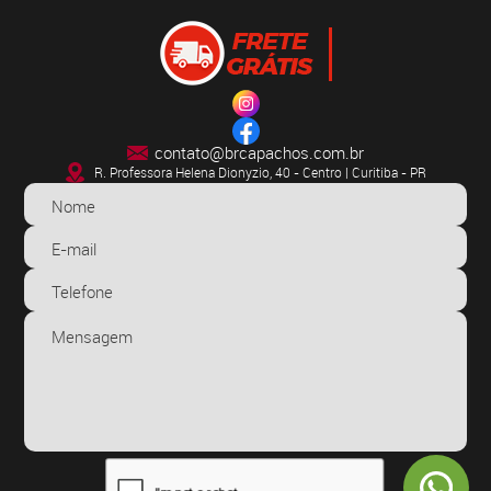
contato@brcapachos.com.br
R. Professora Helena Dionyzio, 40 - Centro | Curitiba - PR