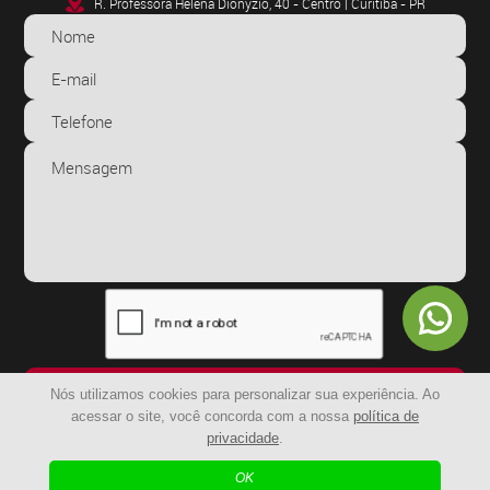
R. Professora Helena Dionyzio, 40 - Centro | Curitiba - PR
ENVIAR
Nós utilizamos cookies para personalizar sua experiência. Ao
acessar o site, você concorda com a nossa
política de
privacidade
.
© 2024 - BR Capachos | Todos os Direitos Reservados
OK
| Agência Digital
Desenvolvido por