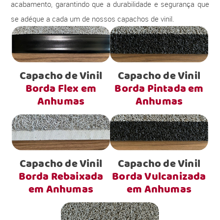
acabamento, garantindo que a durabilidade e segurança que
se adéque a cada um de nossos capachos de vinil.
Capacho de Vinil
Capacho de Vinil
Borda Flex em
Borda Pintada em
Anhumas
Anhumas
Capacho de Vinil
Capacho de Vinil
Borda Rebaixada
Borda Vulcanizada
em Anhumas
em Anhumas