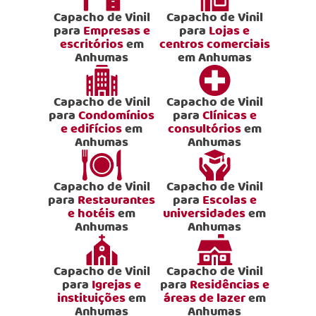
Capacho de Vinil
Capacho de Vinil
para
Empresas e
para
Lojas e
escritórios
em
centros comerciais
Anhumas
em Anhumas
Capacho de Vinil
Capacho de Vinil
para
Condomínios
para
Clínicas e
e edifícios
em
consultórios
em
Anhumas
Anhumas
Capacho de Vinil
Capacho de Vinil
para
Restaurantes
para
Escolas e
e hotéis
em
universidades
em
Anhumas
Anhumas
Capacho de Vinil
Capacho de Vinil
para
Igrejas e
para
Residências e
instituições
em
áreas de lazer
em
Anhumas
Anhumas