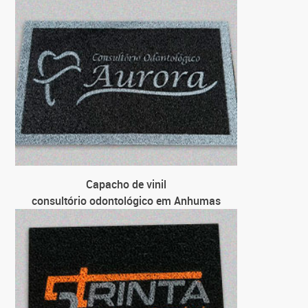
para l
pa
Capacho de vinil
consultório odontológico em Anhumas