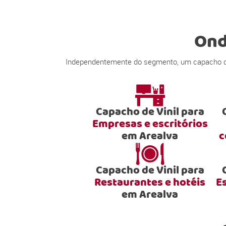
Ond
Independentemente do segmento, um capacho de v
Capacho de Vinil para
Empresas e escritórios
em Arealva
c
Capacho de Vinil para
Restaurantes e hotéis
E
em Arealva