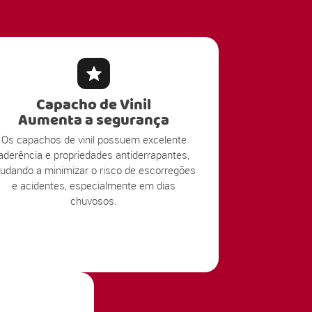
Capacho de Vinil
Aumenta a segurança
Os capachos de vinil possuem excelente
aderência e propriedades antiderrapantes,
judando a minimizar o risco de escorregões
e acidentes, especialmente em dias
chuvosos.