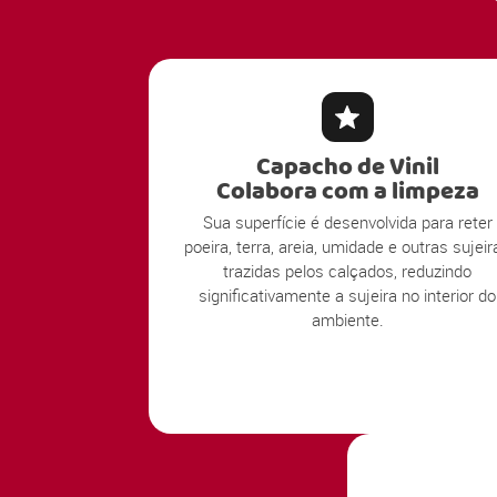
Capacho de Vinil
Colabora com a limpeza
Sua superfície é desenvolvida para reter
poeira, terra, areia, umidade e outras sujeir
trazidas pelos calçados, reduzindo
significativamente a sujeira no interior do
ambiente.