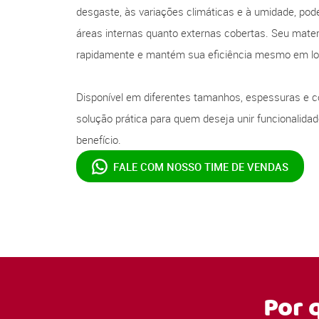
desgaste, às variações climáticas e à umidade, pode
áreas internas quanto externas cobertas. Seu mater
rapidamente e mantém sua eficiência mesmo em loc
Disponível em diferentes tamanhos, espessuras e co
solução prática para quem deseja unir funcionalidad
benefício.
FALE COM NOSSO
TIME DE VENDAS
Por 