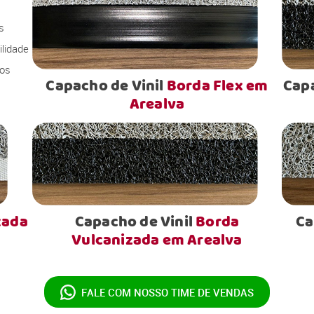
s
lidade
sos
Capacho de Vinil
Borda Flex em
Capa
Arealva
xada
Capacho de Vinil
Borda
Ca
Vulcanizada em Arealva
FALE COM NOSSO
TIME DE VENDAS