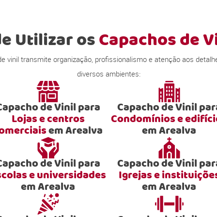
e Utilizar os
Capachos de Vi
inil transmite organização, profissionalismo e atenção aos detalhe
diversos ambientes:
Capacho de Vinil para
Capacho de Vinil par
Lojas e centros
Condomínios e edifíc
omerciais
em Arealva
em Arealva
Capacho de Vinil para
Capacho de Vinil par
scolas e universidades
Igrejas e instituiçõe
em Arealva
em Arealva