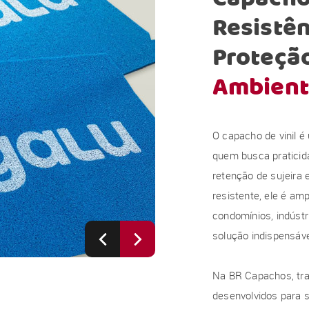
Resistên
Proteçã
Ambient
O capacho de vinil é
quem busca praticid
retenção de sujeira 
resistente, ele é am
condomínios, indúst
solução indispensáve
Na BR Capachos, tra
desenvolvidos para s