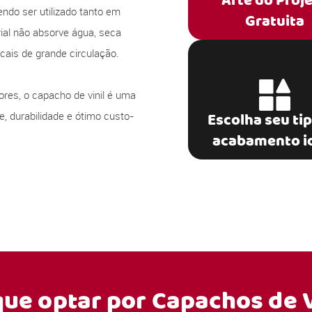
Arte do Proj
ndo ser utilizado tanto em
Gratuita
ial não absorve água, seca
ais de grande circulação.
res, o capacho de vinil é uma
e, durabilidade e ótimo custo-
Escolha seu ti
acabamento i
que optar por
Capachos de V