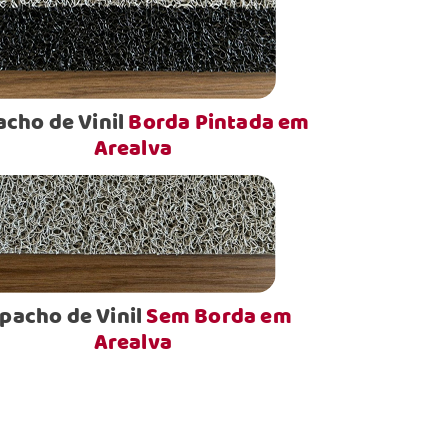
cho de Vinil
Borda Pintada em
Arealva
pacho de Vinil
Sem Borda em
Arealva