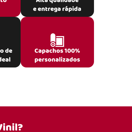
eto
Alta qualidade
e entrega rápida
po de
Capachos 100%
deal
personalizados
inil?