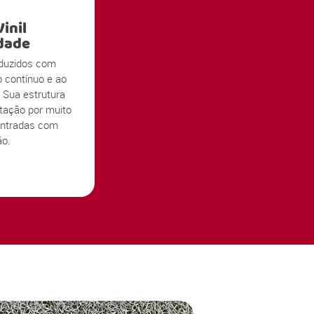
inil
idade
duzidos com
o contínuo e ao
 Sua estrutura
tação por muito
ntradas com
ão.