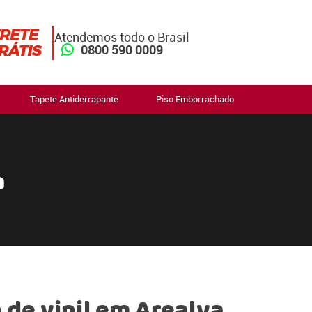
Atendemos todo o Brasil
0800 590 0009
Tapete Antiderrapante
Piso Emborrachado
a
de vinil em Arealva