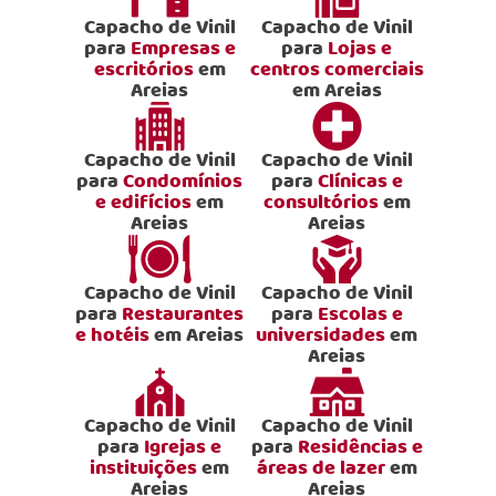
Capacho de Vinil
Capacho de Vinil
para
Empresas e
para
Lojas e
escritórios
em
centros comerciais
Areias
em Areias
Capacho de Vinil
Capacho de Vinil
para
Condomínios
para
Clínicas e
e edifícios
em
consultórios
em
Areias
Areias
Capacho de Vinil
Capacho de Vinil
para
Restaurantes
para
Escolas e
e hotéis
em Areias
universidades
em
Areias
Capacho de Vinil
Capacho de Vinil
para
Igrejas e
para
Residências e
instituições
em
áreas de lazer
em
Areias
Areias