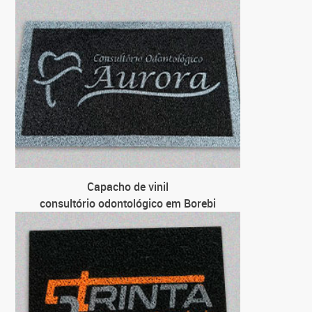
para 
p
Capacho de vinil
consultório odontológico em Borebi