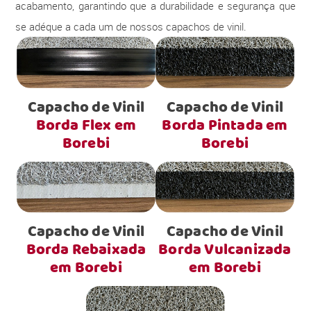
acabamento, garantindo que a durabilidade e segurança que
se adéque a cada um de nossos capachos de vinil.
Capacho de Vinil
Capacho de Vinil
Borda Flex em
Borda Pintada em
Borebi
Borebi
Capacho de Vinil
Capacho de Vinil
Borda Rebaixada
Borda Vulcanizada
em Borebi
em Borebi