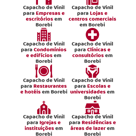
Capacho de Vinil
Capacho de Vinil
para
Empresas e
para
Lojas e
escritórios
em
centros comerciais
Borebi
em Borebi
Capacho de Vinil
Capacho de Vinil
para
Condomínios
para
Clínicas e
e edifícios
em
consultórios
em
Borebi
Borebi
Capacho de Vinil
Capacho de Vinil
para
Restaurantes
para
Escolas e
e hotéis
em Borebi
universidades
em
Borebi
Capacho de Vinil
Capacho de Vinil
para
Igrejas e
para
Residências e
instituições
em
áreas de lazer
em
Borebi
Borebi