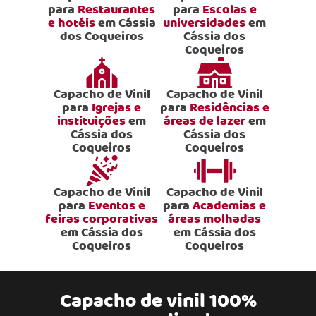
para
Restaurantes
para
Escolas e
e hotéis
em Cássia
universidades
em
dos Coqueiros
Cássia dos
Coqueiros
Capacho de Vinil
Capacho de Vinil
para
Igrejas e
para
Residências e
instituições
em
áreas de lazer
em
Cássia dos
Cássia dos
Coqueiros
Coqueiros
Capacho de Vinil
Capacho de Vinil
para
Eventos e
para
Academias e
feiras corporativas
áreas molhadas
em Cássia dos
em Cássia dos
Coqueiros
Coqueiros
Capacho de vinil 100%