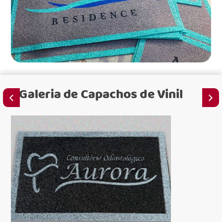
Galeria de
Capachos de Vinil
para lo
para igr