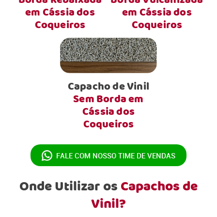
Borda Rebaixada
Borda Vulcanizada
em Cássia dos
em Cássia dos
Coqueiros
Coqueiros
Capacho de Vinil
Sem Borda em
Cássia dos
Coqueiros
FALE COM NOSSO
TIME DE VENDAS
Onde Utilizar os
Capachos de
Vinil?