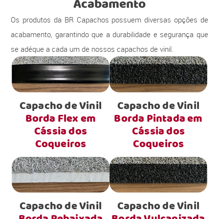
Acabamento
Os produtos da BR Capachos possuem diversas opções de
acabamento, garantindo que a durabilidade e segurança que
se adéque a cada um de nossos capachos de vinil.
Capacho de Vinil
Capacho de Vinil
Borda Flex em
Borda Pintada em
Cássia dos
Cássia dos
Coqueiros
Coqueiros
Capacho de Vinil
Capacho de Vinil