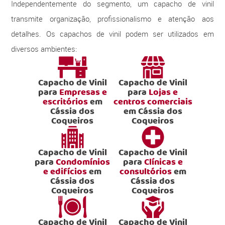
Independentemente do segmento, um capacho de vinil
transmite organização, profissionalismo e atenção aos
detalhes. Os capachos de vinil podem ser utilizados em
diversos ambientes:
Capacho de Vinil
Capacho de Vinil
para
Empresas e
para
Lojas e
escritórios
em
centros comerciais
Cássia dos
em Cássia dos
Coqueiros
Coqueiros
Capacho de Vinil
Capacho de Vinil
para
Condomínios
para
Clínicas e
e edifícios
em
consultórios
em
Cássia dos
Cássia dos
Coqueiros
Coqueiros
Capacho de Vinil
Capacho de Vinil