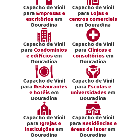
Capacho de Vinil
Capacho de Vinil
para
Empresas e
para
Lojas e
escritórios
em
centros comerciais
Douradina
em Douradina
Capacho de Vinil
Capacho de Vinil
para
Condomínios
para
Clínicas e
e edifícios
em
consultórios
em
Douradina
Douradina
Capacho de Vinil
Capacho de Vinil
para
Restaurantes
para
Escolas e
e hotéis
em
universidades
em
Douradina
Douradina
Capacho de Vinil
Capacho de Vinil
para
Igrejas e
para
Residências e
instituições
em
áreas de lazer
em
Douradina
Douradina