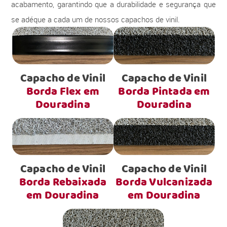
acabamento, garantindo que a durabilidade e segurança que
se adéque a cada um de nossos capachos de vinil.
Capacho de Vinil
Capacho de Vinil
Borda Flex em
Borda Pintada em
Douradina
Douradina
Capacho de Vinil
Capacho de Vinil
Borda Rebaixada
Borda Vulcanizada
em Douradina
em Douradina