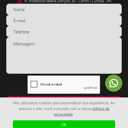
R. Professora Helena Dionyzio, 40 - Centro | Curitiba - PR
ENVIAR
Nós utilizamos cookies para personalizar sua experiência. Ao
acessar o site, você concorda com a nossa
política de
privacidade
.
© 2024 - BR Capachos | Todos os Direitos Reservados
OK
| Agência Digital
Desenvolvido por