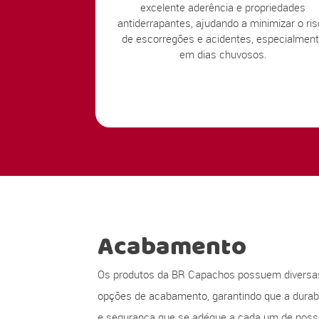
excelente aderência e propriedades
antiderrapantes, ajudando a minimizar o ri
de escorregões e acidentes, especialmen
em dias chuvosos.
Acabamento
Os produtos da BR Capachos possuem diversa
opções de acabamento, garantindo que a durabi
e segurança que se adéque a cada um de nos