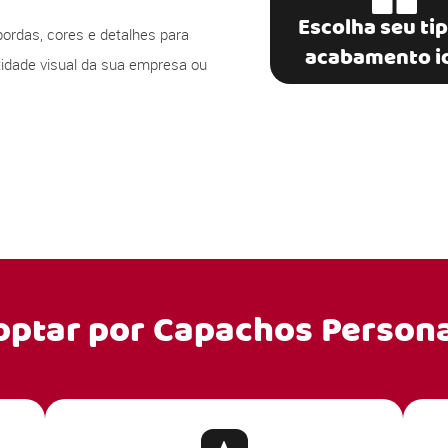
Escolha seu ti
bordas, cores e detalhes para
acabamento i
ntidade visual da sua empresa ou
optar por
Capachos Persona