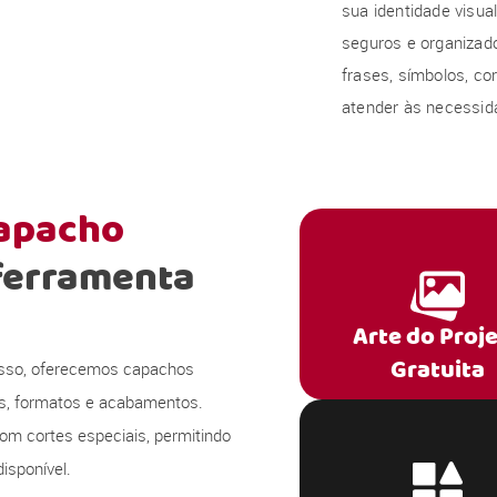
sua identidade visu
seguros e organizado
frases, símbolos, co
atender às necessida
capacho
ferramenta
Arte do Proj
Gratuita
 isso, oferecemos capachos
s, formatos e acabamentos.
om cortes especiais, permitindo
isponível.