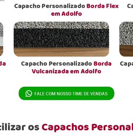
Capacho Personalizado
Borda Flex
C
em Adolfo
da
Capacho Personalizado
Borda
Cap
Vulcanizada em Adolfo
FALE COM NOSSO
TIME DE VENDAS
ilizar os
Capachos Persona