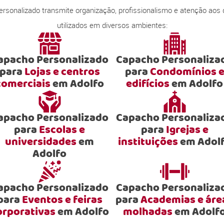
onalizado transmite organização, profissionalismo e atenção aos
utilizados em diversos ambientes:
apacho Personalizado
Capacho Personaliza
para
Lojas e centros
para
Condomínios 
comerciais
em Adolfo
edifícios
em Adolfo
apacho Personalizado
Capacho Personaliza
para
Escolas e
para
Igrejas e
universidades
em
instituições
em Adol
Adolfo
apacho Personalizado
Capacho Personaliza
para
Eventos e feiras
para
Academias e áre
orporativas
em Adolfo
molhadas
em Adolf