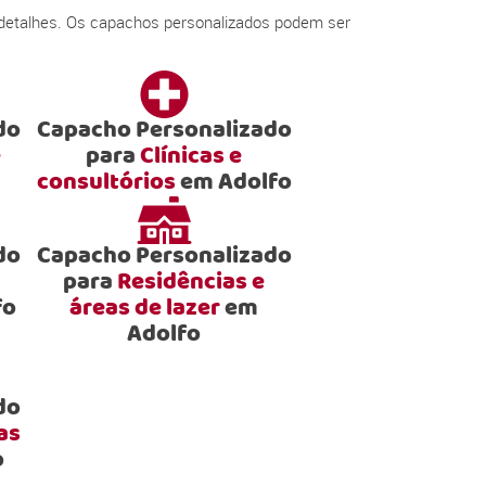
 detalhes. Os capachos personalizados podem ser
do
Capacho Personalizado
e
para
Clínicas e
consultórios
em Adolfo
do
Capacho Personalizado
para
Residências e
fo
áreas de lazer
em
Adolfo
do
as
o