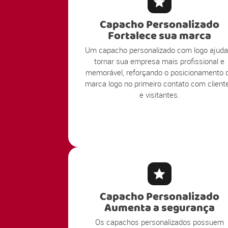
Capacho Personalizado
Fortalece sua marca
Um capacho personalizado com logo ajuda
tornar sua empresa mais profissional e
memorável, reforçando o posicionamento 
marca logo no primeiro contato com client
e visitantes.
Capacho Personalizado
Aumenta a segurança
Os capachos personalizados possuem