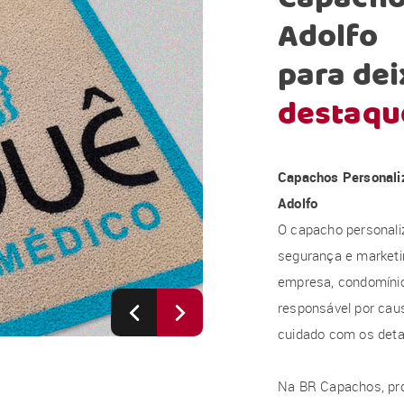
Adolfo
para dei
destaqu
Capachos Personali
Adolfo
O capacho personali
segurança e marketi
empresa, condomínio, 
responsável por caus
cuidado com os deta
Na BR Capachos, pr