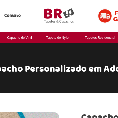
Contato
Capacho de Vinil
Tapete de Nylon
Tapetes Residencial
acho Personalizado em Ad
Capacho