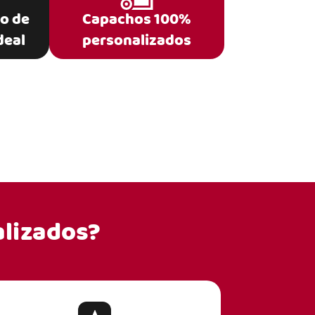
po de
Capachos 100%
deal
personalizados
lizados?