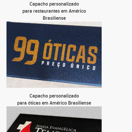
Capacho personalizado
C
para restaurantes em Américo
para farm
Brasiliense
Capacho personalizado
para óticas em Américo Brasiliense