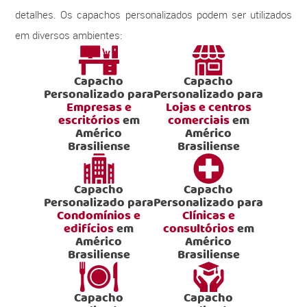
detalhes. Os capachos personalizados podem ser utilizados
em diversos ambientes:
Capacho
Capacho
Personalizado para
Personalizado para
Empresas e
Lojas e centros
escritórios
em
comerciais
em
Américo
Américo
Brasiliense
Brasiliense
Capacho
Capacho
Personalizado para
Personalizado para
Condomínios e
Clínicas e
edifícios
em
consultórios
em
Américo
Américo
Brasiliense
Brasiliense
Capacho
Capacho