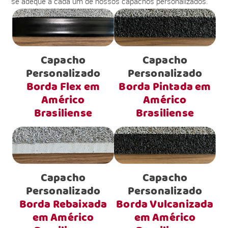
se adéque a cada um de nossos capachos personalizados.
Capacho
Capacho
Personalizado
Personalizado
Borda Flex em
Borda Pintada em
Américo
Américo
Brasiliense
Brasiliense
Capacho
Capacho
Personalizado
Personalizado
Borda Rebaixada
Borda Vulcanizada
em Américo
em Américo