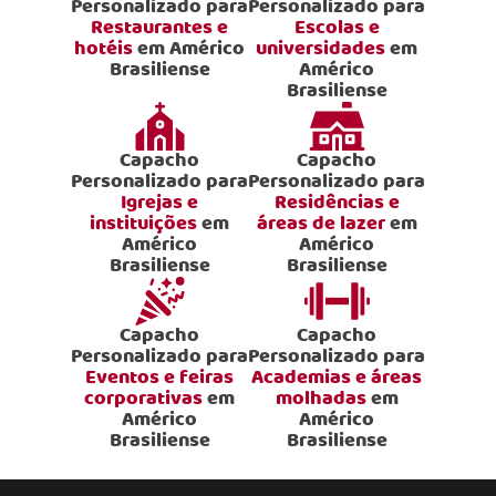
Personalizado para
Personalizado para
Restaurantes e
Escolas e
hotéis
em Américo
universidades
em
Brasiliense
Américo
Brasiliense
Capacho
Capacho
Personalizado para
Personalizado para
Igrejas e
Residências e
instituições
em
áreas de lazer
em
Américo
Américo
Brasiliense
Brasiliense
Capacho
Capacho
Personalizado para
Personalizado para
Eventos e feiras
Academias e áreas
corporativas
em
molhadas
em
Américo
Américo
Brasiliense
Brasiliense