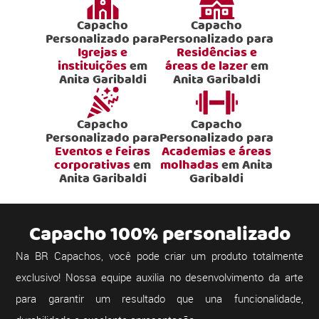
Capacho
Capacho
Personalizado para
Personalizado para
Igrejas e
Residências e
instituições
em
áreas de lazer
em
Anita Garibaldi
Anita Garibaldi
Capacho
Capacho
Personalizado para
Personalizado para
Eventos e feiras
Academias e áreas
corporativas
em
molhadas
em Anita
Anita Garibaldi
Garibaldi
Capacho 100% personalizado
Na BR Capachos, você pode criar um produto totalmente
exclusivo! Nossa equipe auxilia no desenvolvimento da arte
para garantir um resultado que una funcionalidade,