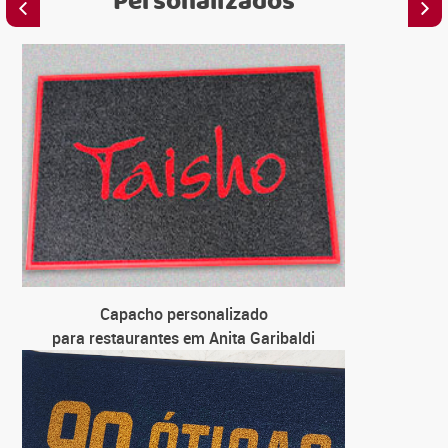
Personalizados
C
para em
C
para loj
C
para univ
C
Capacho personalizado
para fa
para restaurantes em Anita Garibaldi