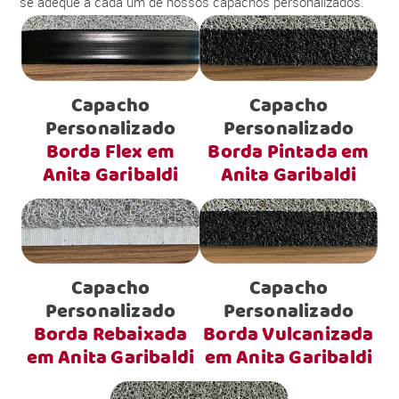
se adéque a cada um de nossos capachos personalizados.
Capacho
Capacho
Personalizado
Personalizado
Borda Flex em
Borda Pintada em
Anita Garibaldi
Anita Garibaldi
Capacho
Capacho
Personalizado
Personalizado
Borda Rebaixada
Borda Vulcanizada
em Anita Garibaldi
em Anita Garibaldi