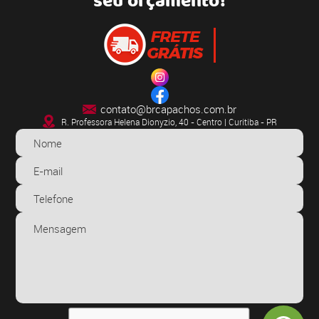
seu orçamento!
contato@brcapachos.com.br
R. Professora Helena Dionyzio, 40 - Centro | Curitiba - PR