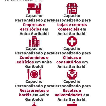
Capacho
Capacho
Personalizado para
Personalizado para
Empresas e
Lojas e centros
escritórios
em
comerciais
em
Anita Garibaldi
Anita Garibaldi
Capacho
Capacho
Personalizado para
Personalizado para
Condomínios e
Clínicas e
edifícios
em Anita
consultórios
em
Garibaldi
Anita Garibaldi
Capacho
Capacho
Personalizado para
Personalizado para
Restaurantes e
Escolas e
hotéis
em Anita
universidades
em
Garibaldi
Anita Garibaldi