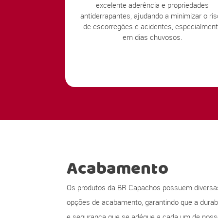
excelente aderência e propriedades
antiderrapantes, ajudando a minimizar o ri
de escorregões e acidentes, especialmen
em dias chuvosos.
Acabamento
Os produtos da BR Capachos possuem diversa
opções de acabamento, garantindo que a durabi
e segurança que se adéque a cada um de nos