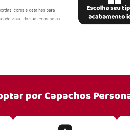
Escolha seu ti
bordas, cores e detalhes para
acabamento i
ntidade visual da sua empresa ou
optar por
Capachos Persona