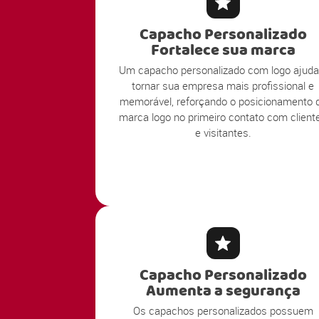
Capacho Personalizado
Fortalece sua marca
Um capacho personalizado com logo ajuda
tornar sua empresa mais profissional e
memorável, reforçando o posicionamento 
marca logo no primeiro contato com client
e visitantes.
Capacho Personalizado
Aumenta a segurança
Os capachos personalizados possuem