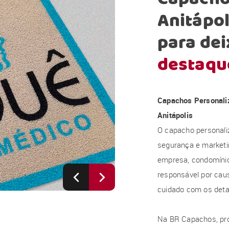
Anitápol
para dei
destaqu
Capachos Personali
Anitápolis
O capacho personali
segurança e marketi
empresa, condomínio, 
responsável por caus
cuidado com os deta
Na BR Capachos, pr