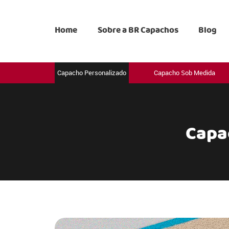
Home
Sobre a BR Capachos
Blog
Capacho Personalizado
Capacho Sob Medida
Capa