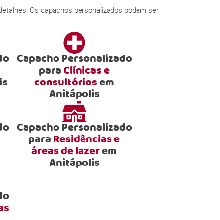
 detalhes. Os capachos personalizados podem ser
do
Capacho Personalizado
e
para
Clínicas e
is
consultórios
em
Anitápolis
do
Capacho Personalizado
para
Residências e
áreas de lazer
em
Anitápolis
do
as