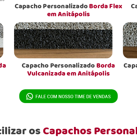
Capacho Personalizado
Borda Flex
C
em Anitápolis
da
Capacho Personalizado
Borda
Cap
Vulcanizada em Anitápolis
FALE COM NOSSO
TIME DE VENDAS
ilizar os
Capachos Persona