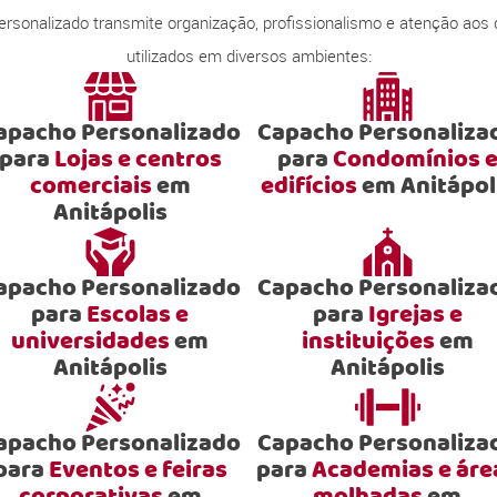
onalizado transmite organização, profissionalismo e atenção aos
utilizados em diversos ambientes:
apacho Personalizado
Capacho Personaliza
para
Lojas e centros
para
Condomínios 
comerciais
em
edifícios
em Anitápol
Anitápolis
apacho Personalizado
Capacho Personaliza
para
Escolas e
para
Igrejas e
universidades
em
instituições
em
Anitápolis
Anitápolis
apacho Personalizado
Capacho Personaliza
para
Eventos e feiras
para
Academias e áre