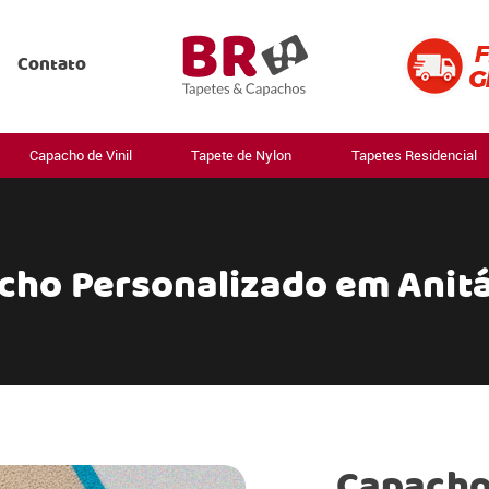
Contato
Capacho de Vinil
Tapete de Nylon
Tapetes Residencial
cho Personalizado em Anitá
Capacho