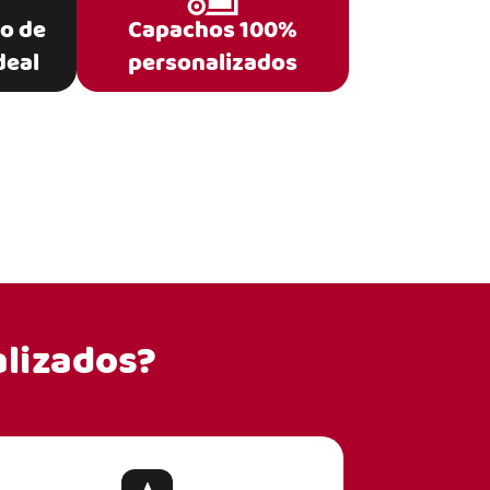
po de
Capachos 100%
deal
personalizados
lizados?