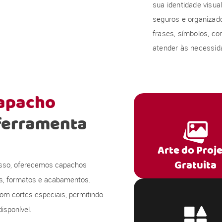
sua identidade visu
seguros e organizado
frases, símbolos, co
atender às necessida
capacho
ferramenta
Arte do Proj
Gratuita
 isso, oferecemos capachos
s, formatos e acabamentos.
om cortes especiais, permitindo
isponível.