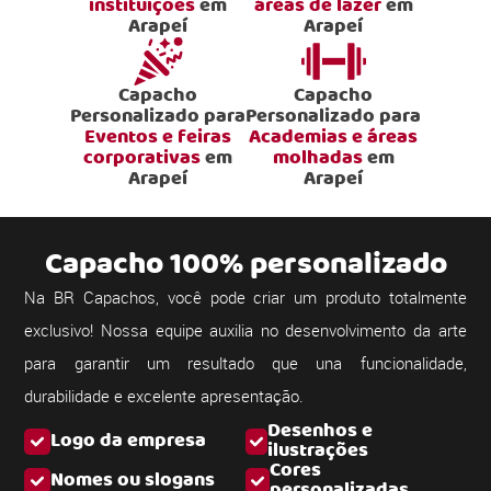
instituições
em
áreas de lazer
em
Arapeí
Arapeí
Capacho
Capacho
Personalizado para
Personalizado para
Eventos e feiras
Academias e áreas
corporativas
em
molhadas
em
Arapeí
Arapeí
Capacho 100% personalizado
Na BR Capachos, você pode criar um produto totalmente
exclusivo! Nossa equipe auxilia no desenvolvimento da arte
para garantir um resultado que una funcionalidade,
durabilidade e excelente apresentação.
Desenhos e
Logo da empresa
ilustrações
Cores
Nomes ou slogans
personalizadas