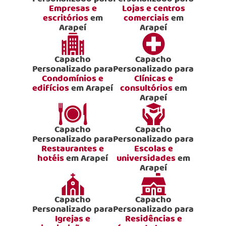
Empresas e
Lojas e centros
escritórios
em
comerciais
em
Arapeí
Arapeí
Capacho
Capacho
Personalizado para
Personalizado para
Condomínios e
Clínicas e
edifícios
em Arapeí
consultórios
em
Arapeí
Capacho
Capacho
Personalizado para
Personalizado para
Restaurantes e
Escolas e
hotéis
em Arapeí
universidades
em
Arapeí
Capacho
Capacho
Personalizado para
Personalizado para
Igrejas e
Residências e