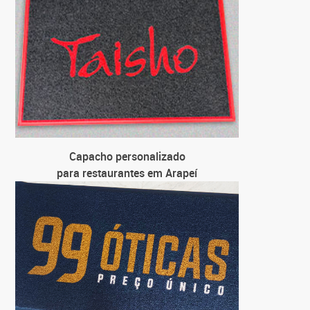
par
C
para loj
C
para
C
par
Capacho personalizado
para restaurantes em Arapeí