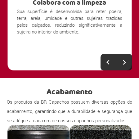
limpeza
Protege o piso
ara reter poeira,
Ao evitar o contato direto de partícula
sujeiras trazidas
com o piso, o capacho personalizado con
ificativamente a
a preservação de porcelanatos, lamina
vinílicos, madeira e outros revestimentos
Acabamento
Os produtos da BR Capachos possuem diversas opções de
acabamento, garantindo que a durabilidade e segurança que
se adéque a cada um de nossos capachos personalizados.