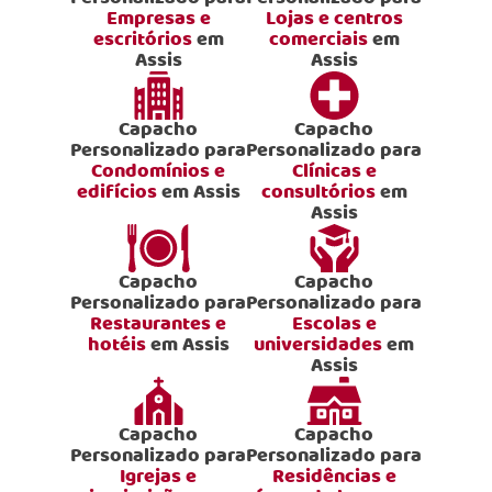
Empresas e
Lojas e centros
escritórios
em
comerciais
em
Assis
Assis
Capacho
Capacho
Personalizado para
Personalizado para
Condomínios e
Clínicas e
edifícios
em Assis
consultórios
em
Assis
Capacho
Capacho
Personalizado para
Personalizado para
Restaurantes e
Escolas e
hotéis
em Assis
universidades
em
Assis
Capacho
Capacho
Personalizado para
Personalizado para
Igrejas e
Residências e