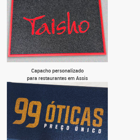
pa
C
para loj
C
para
C
pa
Capacho personalizado
para restaurantes em Assis