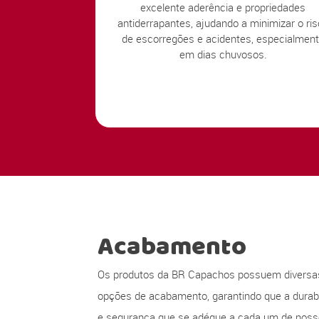
excelente aderência e propriedades
antiderrapantes, ajudando a minimizar o ri
de escorregões e acidentes, especialmen
em dias chuvosos.
Acabamento
Os produtos da BR Capachos possuem diversa
opções de acabamento, garantindo que a durabi
e segurança que se adéque a cada um de nos