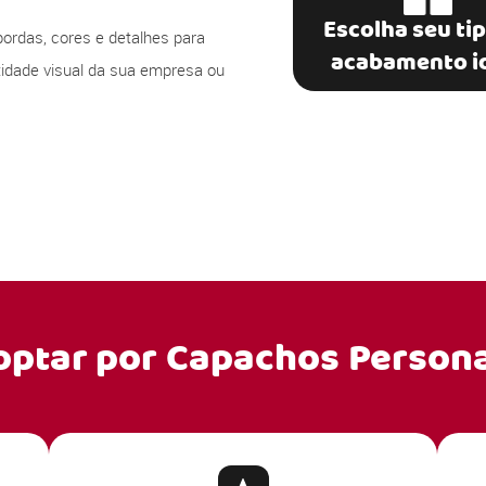
Escolha seu ti
bordas, cores e detalhes para
acabamento i
ntidade visual da sua empresa ou
optar por
Capachos Persona