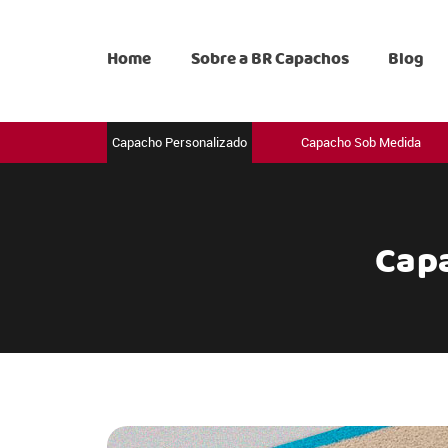
Home
Sobre a BR Capachos
Blog
Capacho Personalizado
Capacho Sob Medida
Capa