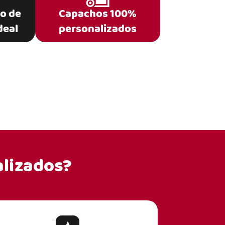
po de
Capachos 100%
deal
personalizados
lizados?