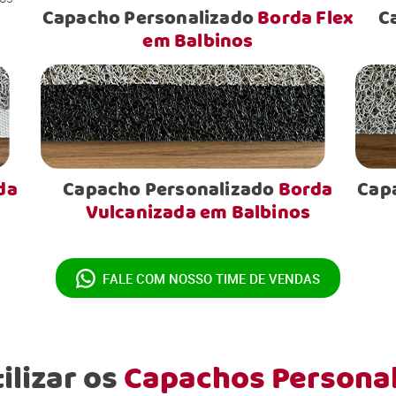
Capacho Personalizado
Borda Flex
C
em Balbinos
da
Capacho Personalizado
Borda
Cap
Vulcanizada em Balbinos
FALE COM NOSSO
TIME DE VENDAS
ilizar os
Capachos Persona