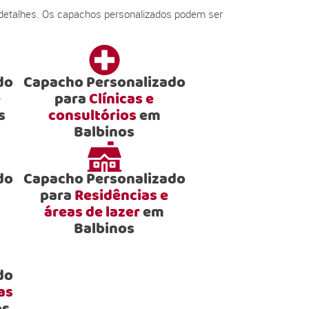
 detalhes. Os capachos personalizados podem ser
do
Capacho Personalizado
e
para
Clínicas e
s
consultórios
em
Balbinos
do
Capacho Personalizado
para
Residências e
áreas de lazer
em
Balbinos
do
as