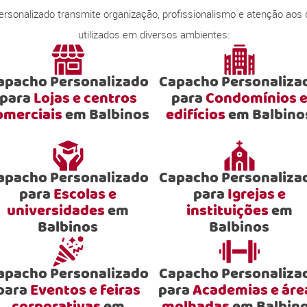
onalizado transmite organização, profissionalismo e atenção aos
utilizados em diversos ambientes:
apacho Personalizado
Capacho Personaliza
para
Lojas e centros
para
Condomínios 
omerciais
em Balbinos
edifícios
em Balbino
apacho Personalizado
Capacho Personaliza
para
Escolas e
para
Igrejas e
universidades
em
instituições
em
Balbinos
Balbinos
apacho Personalizado
Capacho Personaliza
para
Eventos e feiras
para
Academias e áre