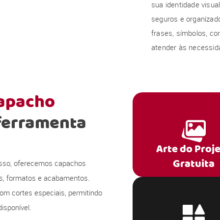
sua identidade visu
seguros e organizado
frases, símbolos, co
atender às necessida
capacho
ferramenta
Arte do Proj
Gratuita
 isso, oferecemos capachos
s, formatos e acabamentos.
om cortes especiais, permitindo
isponível.