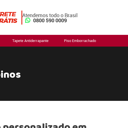
Atendemos todo o Brasil
0800 590 0009
Tapete Antiderrapante
Piso Emborrachado
binos
 personalizado em