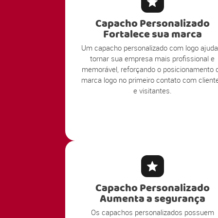
Capacho Personalizado
Fortalece sua marca
Um capacho personalizado com logo ajuda
tornar sua empresa mais profissional e
memorável, reforçando o posicionamento 
marca logo no primeiro contato com client
e visitantes.
Capacho Personalizado
Aumenta a segurança
Os capachos personalizados possuem