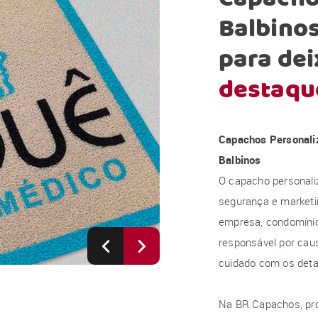
Balbino
para dei
destaqu
Capachos Personali
Balbinos
O capacho personali
segurança e marketi
empresa, condomínio, 
responsável por caus
cuidado com os deta
Na BR Capachos, pr