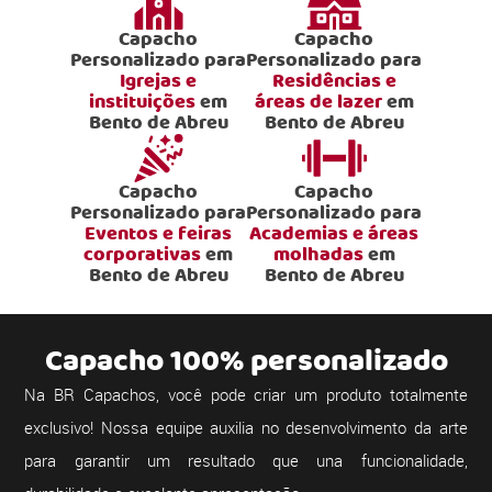
Capacho
Capacho
Personalizado para
Personalizado para
Igrejas e
Residências e
instituições
em
áreas de lazer
em
Bento de Abreu
Bento de Abreu
Capacho
Capacho
Personalizado para
Personalizado para
Eventos e feiras
Academias e áreas
corporativas
em
molhadas
em
Bento de Abreu
Bento de Abreu
Capacho 100% personalizado
Na BR Capachos, você pode criar um produto totalmente
exclusivo! Nossa equipe auxilia no desenvolvimento da arte
para garantir um resultado que una funcionalidade,