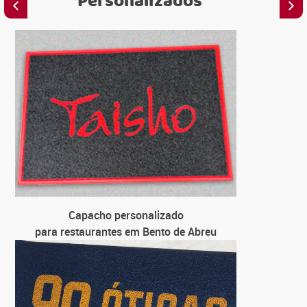
Personalizados
C
para em
C
para loja
C
para univ
C
Capacho personalizado
para fa
para restaurantes em Bento de Abreu