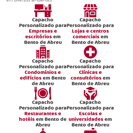
Capacho
Capacho
Personalizado para
Personalizado para
Empresas e
Lojas e centros
escritórios
em
comerciais
em
Bento de Abreu
Bento de Abreu
Capacho
Capacho
Personalizado para
Personalizado para
Condomínios e
Clínicas e
edifícios
em Bento
consultórios
em
de Abreu
Bento de Abreu
Capacho
Capacho
Personalizado para
Personalizado para
Restaurantes e
Escolas e
hotéis
em Bento de
universidades
em
Abreu
Bento de Abreu