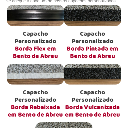
se adéque a cada um de nossos capachos personalizados.
Capacho
Capacho
Personalizado
Personalizado
Borda Flex em
Borda Pintada em
Bento de Abreu
Bento de Abreu
Capacho
Capacho
Personalizado
Personalizado
Borda Rebaixada
Borda Vulcanizada
em Bento de Abreu
em Bento de Abreu