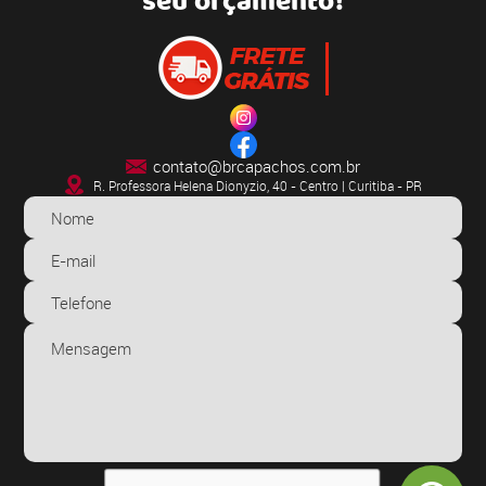
seu orçamento!
contato@brcapachos.com.br
R. Professora Helena Dionyzio, 40 - Centro | Curitiba - PR