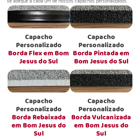
se adéque a cada um de nossos capachos personalizados.
Capacho
Capacho
Personalizado
Personalizado
Borda Flex em Bom
Borda Pintada em
Jesus do Sul
Bom Jesus do Sul
Capacho
Capacho
Personalizado
Personalizado
Borda Rebaixada
Borda Vulcanizada
em Bom Jesus do
em Bom Jesus do
Sul
Sul