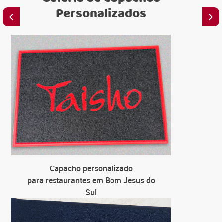
Personalizados
C
para emi
C
para lo
C
para uni
Capacho personalizado
C
para restaurantes em Bom Jesus do
para far
Sul