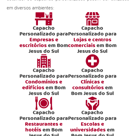
em diversos ambientes:
Capacho
Capacho
Personalizado para
Personalizado para
Empresas e
Lojas e centros
escritórios
em Bom
comerciais
em Bom
Jesus do Sul
Jesus do Sul
Capacho
Capacho
Personalizado para
Personalizado para
Condomínios e
Clínicas e
edifícios
em Bom
consultórios
em
Jesus do Sul
Bom Jesus do Sul
Capacho
Capacho
Personalizado para
Personalizado para
Restaurantes e
Escolas e
hotéis
em Bom
universidades
em
Jesus do Sul
Bom Jesus do Sul