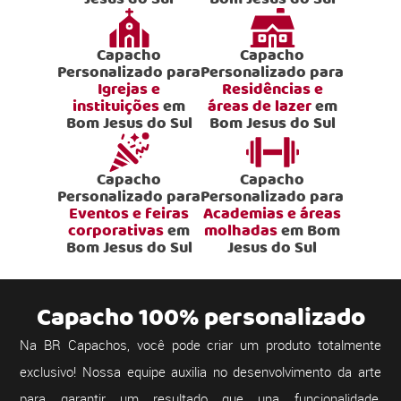
Capacho
Capacho
Personalizado para
Personalizado para
Igrejas e
Residências e
instituições
em
áreas de lazer
em
Bom Jesus do Sul
Bom Jesus do Sul
Capacho
Capacho
Personalizado para
Personalizado para
Eventos e feiras
Academias e áreas
corporativas
em
molhadas
em Bom
Bom Jesus do Sul
Jesus do Sul
Capacho 100% personalizado
Na BR Capachos, você pode criar um produto totalmente
exclusivo! Nossa equipe auxilia no desenvolvimento da arte
para garantir um resultado que una funcionalidade,