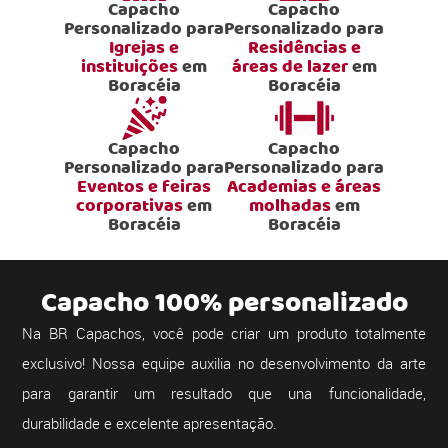
Capacho
Capacho
Personalizado para
Personalizado para
Igrejas e
Residências e
instituições
em
áreas de lazer
em
Boracéia
Boracéia
Capacho
Capacho
Personalizado para
Personalizado para
Eventos e feiras
Academias e áreas
corporativas
em
molhadas
em
Boracéia
Boracéia
Capacho 100% personalizado
Na BR Capachos, você pode criar um produto totalmente
exclusivo! Nossa equipe auxilia no desenvolvimento da arte
para garantir um resultado que una funcionalidade,
durabilidade e excelente apresentação.