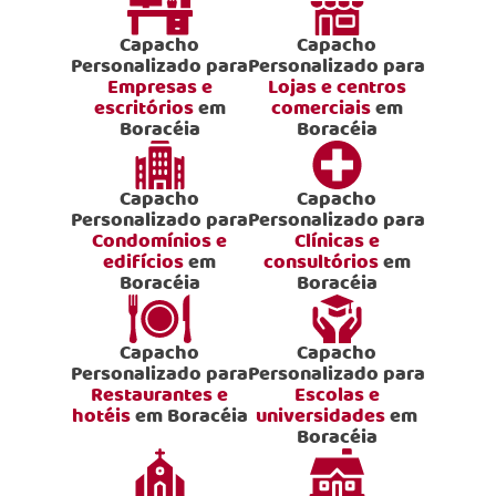
Capacho
Capacho
Personalizado para
Personalizado para
Empresas e
Lojas e centros
escritórios
em
comerciais
em
Boracéia
Boracéia
Capacho
Capacho
Personalizado para
Personalizado para
Condomínios e
Clínicas e
edifícios
em
consultórios
em
Boracéia
Boracéia
Capacho
Capacho
Personalizado para
Personalizado para
Restaurantes e
Escolas e
hotéis
em Boracéia
universidades
em
Boracéia