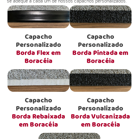
se adéque a cada um de nossos capachos personalizados.
Capacho
Capacho
Personalizado
Personalizado
Borda Flex em
Borda Pintada em
Boracéia
Boracéia
Capacho
Capacho
Personalizado
Personalizado
Borda Rebaixada
Borda Vulcanizada
em Boracéia
em Boracéia