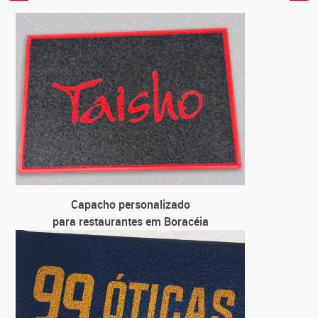
C
para
C
para loja
C
para u
C
para
Capacho personalizado
para restaurantes em Boracéia