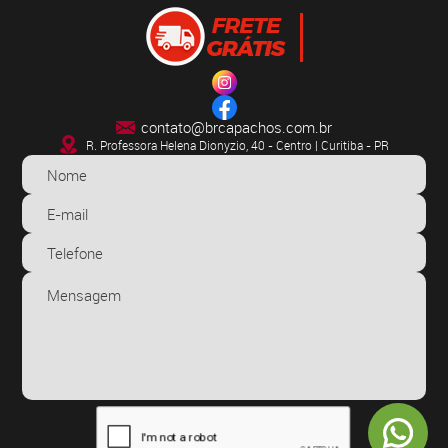
contato@brcapachos.com.br
R. Professora Helena Dionyzio, 40 - Centro | Curitiba - PR