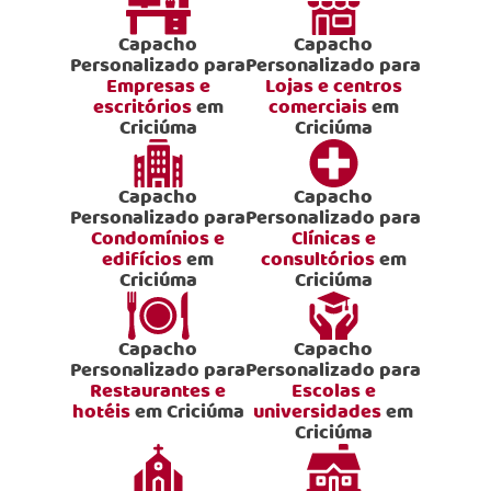
Capacho
Capacho
Personalizado para
Personalizado para
Empresas e
Lojas e centros
escritórios
em
comerciais
em
Criciúma
Criciúma
Capacho
Capacho
Personalizado para
Personalizado para
Condomínios e
Clínicas e
edifícios
em
consultórios
em
Criciúma
Criciúma
Capacho
Capacho
Personalizado para
Personalizado para
Restaurantes e
Escolas e
hotéis
em Criciúma
universidades
em
Criciúma