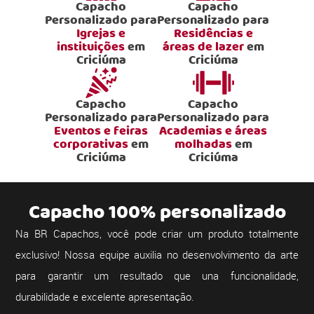
Capacho
Capacho
Personalizado para
Personalizado para
Igrejas e
Residências e
instituições
em
áreas de lazer
em
Criciúma
Criciúma
Capacho
Capacho
Personalizado para
Personalizado para
Eventos e feiras
Academias e áreas
corporativas
em
molhadas
em
Criciúma
Criciúma
Capacho 100% personalizado
Na BR Capachos, você pode criar um produto totalmente
exclusivo! Nossa equipe auxilia no desenvolvimento da arte
para garantir um resultado que una funcionalidade,
durabilidade e excelente apresentação.