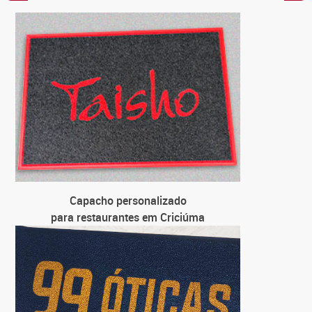
C
para
C
para loja
C
para u
C
para
Capacho personalizado
para restaurantes em Criciúma