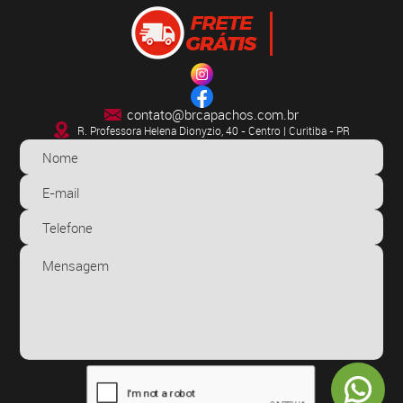
contato@brcapachos.com.br
R. Professora Helena Dionyzio, 40 - Centro | Curitiba - PR