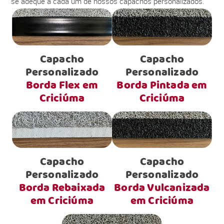
se adéque a cada um de nossos capachos personalizados.
Capacho
Capacho
Personalizado
Personalizado
Borda Flex em
Borda Pintada em
Criciúma
Criciúma
Capacho
Capacho
Personalizado
Personalizado
Borda Rebaixada
Borda Vulcanizada
em Criciúma
em Criciúma