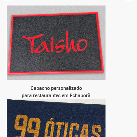
C
para
C
para loja 
C
para u
C
para
Capacho personalizado
para restaurantes em Echaporã