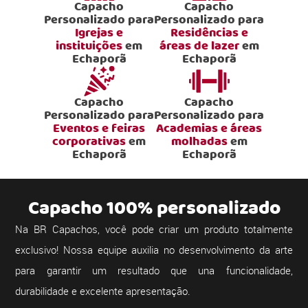
Capacho
Capacho
Personalizado para
Personalizado para
Igrejas e
Residências e
instituições
em
áreas de lazer
em
Echaporã
Echaporã
Capacho
Capacho
Personalizado para
Personalizado para
Eventos e feiras
Academias e áreas
corporativas
em
molhadas
em
Echaporã
Echaporã
Capacho 100% personalizado
Na BR Capachos, você pode criar um produto totalmente
exclusivo! Nossa equipe auxilia no desenvolvimento da arte
para garantir um resultado que una funcionalidade,
durabilidade e excelente apresentação.