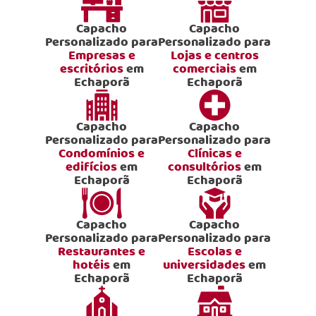
Capacho
Capacho
Personalizado para
Personalizado para
Empresas e
Lojas e centros
escritórios
em
comerciais
em
Echaporã
Echaporã
Capacho
Capacho
Personalizado para
Personalizado para
Condomínios e
Clínicas e
edifícios
em
consultórios
em
Echaporã
Echaporã
Capacho
Capacho
Personalizado para
Personalizado para
Restaurantes e
Escolas e
hotéis
em
universidades
em
Echaporã
Echaporã