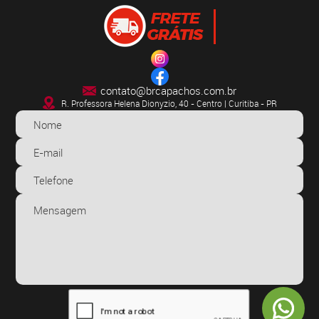
contato@brcapachos.com.br
R. Professora Helena Dionyzio, 40 - Centro | Curitiba - PR