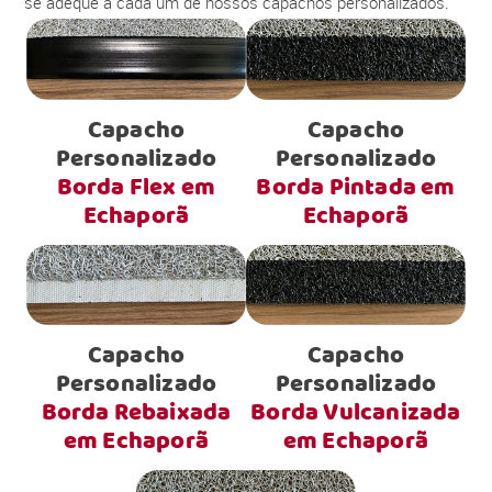
se adéque a cada um de nossos capachos personalizados.
Capacho
Capacho
Personalizado
Personalizado
Borda Flex em
Borda Pintada em
Echaporã
Echaporã
Capacho
Capacho
Personalizado
Personalizado
Borda Rebaixada
Borda Vulcanizada
em Echaporã
em Echaporã