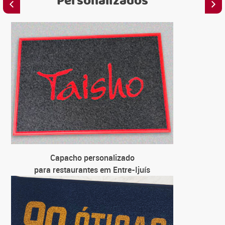
Personalizados
C
para 
C
para loj
C
para un
C
Capacho personalizado
para 
para restaurantes em Entre-Ijuís