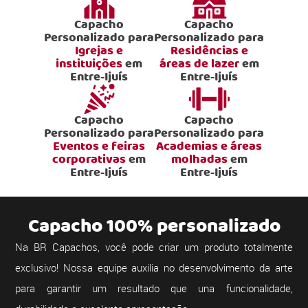
Capacho
Capacho
Personalizado para
Personalizado para
Igrejas e
Residências e
instituições
em
áreas de lazer
em
Entre-Ijuís
Entre-Ijuís
Capacho
Capacho
Personalizado para
Personalizado para
Eventos e feiras
Academias e áreas
corporativas
em
molhadas
em
Entre-Ijuís
Entre-Ijuís
Capacho 100% personalizado
Na BR Capachos, você pode criar um produto totalmente
exclusivo! Nossa equipe auxilia no desenvolvimento da arte
para garantir um resultado que una funcionalidade,