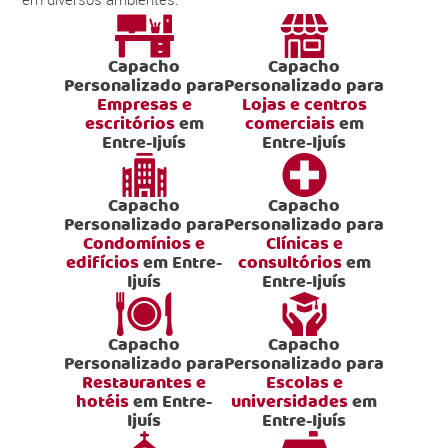
Capacho
Capacho
Personalizado para
Personalizado para
Empresas e
Lojas e centros
escritórios
em
comerciais
em
Entre-Ijuís
Entre-Ijuís
Capacho
Capacho
Personalizado para
Personalizado para
Condomínios e
Clínicas e
edifícios
em Entre-
consultórios
em
Ijuís
Entre-Ijuís
Capacho
Capacho
Personalizado para
Personalizado para
Restaurantes e
Escolas e
hotéis
em Entre-
universidades
em
Ijuís
Entre-Ijuís