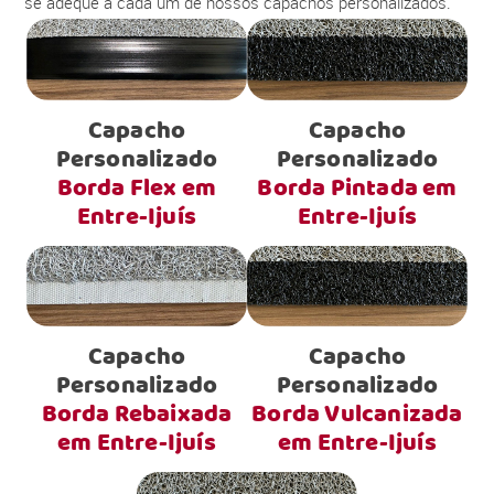
se adéque a cada um de nossos capachos personalizados.
Capacho
Capacho
Personalizado
Personalizado
Borda Flex em
Borda Pintada em
Entre-Ijuís
Entre-Ijuís
Capacho
Capacho
Personalizado
Personalizado
Borda Rebaixada
Borda Vulcanizada
em Entre-Ijuís
em Entre-Ijuís