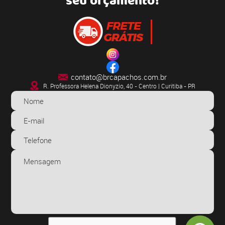
seu orçamento!
contato@brcapachos.com.br
R. Professora Helena Dionyzio, 40 - Centro | Curitiba - PR