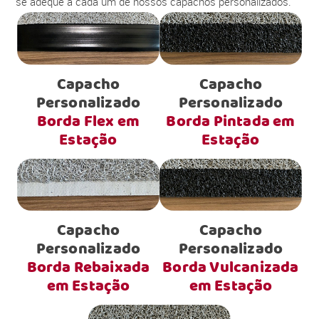
se adéque a cada um de nossos capachos personalizados.
Capacho
Capacho
Personalizado
Personalizado
Borda Flex em
Borda Pintada em
Estação
Estação
Capacho
Capacho
Personalizado
Personalizado
Borda Rebaixada
Borda Vulcanizada
em Estação
em Estação