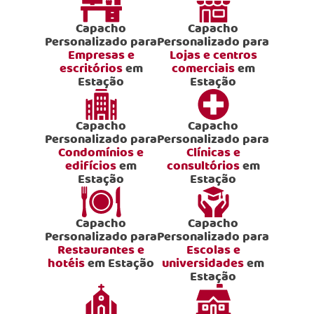
Capacho
Capacho
Personalizado para
Personalizado para
Empresas e
Lojas e centros
escritórios
em
comerciais
em
Estação
Estação
Capacho
Capacho
Personalizado para
Personalizado para
Condomínios e
Clínicas e
edifícios
em
consultórios
em
Estação
Estação
Capacho
Capacho
Personalizado para
Personalizado para
Restaurantes e
Escolas e
hotéis
em Estação
universidades
em
Estação