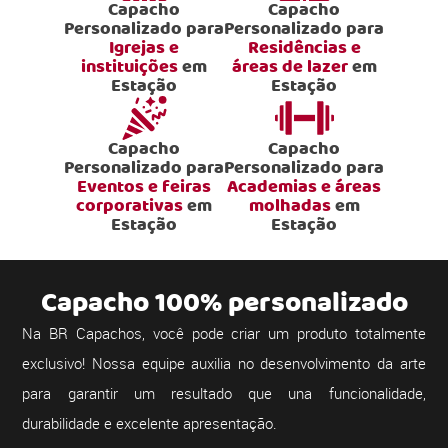
Capacho
Capacho
Personalizado para
Personalizado para
Igrejas e
Residências e
instituições
em
áreas de lazer
em
Estação
Estação
Capacho
Capacho
Personalizado para
Personalizado para
Eventos e feiras
Academias e áreas
corporativas
em
molhadas
em
Estação
Estação
Capacho 100% personalizado
Na BR Capachos, você pode criar um produto totalmente
exclusivo! Nossa equipe auxilia no desenvolvimento da arte
para garantir um resultado que una funcionalidade,
durabilidade e excelente apresentação.