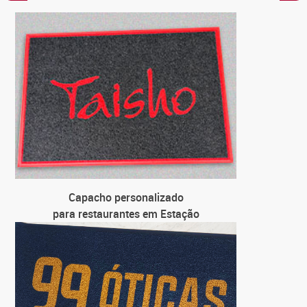
C
par
C
para loja
C
para 
C
par
Capacho personalizado
para restaurantes em Estação