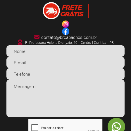
contato@brcapachos.com.br
R. Professora Helena Dionyzio, 40 - Centro | Curitiba - PR