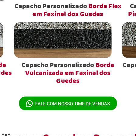
Capacho Personalizado
Borda Flex
C
em Faxinal dos Guedes
Pi
da
Capacho Personalizado
Borda
Cap
edes
Vulcanizada em Faxinal dos
Guedes
FALE COM NOSSO
TIME DE VENDAS