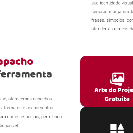
sua identidade visu
seguros e organizado
frases, símbolos, co
atender às necessida
capacho
ferramenta
Arte do Proj
Gratuita
 isso, oferecemos capachos
s, formatos e acabamentos.
om cortes especiais, permitindo
isponível.