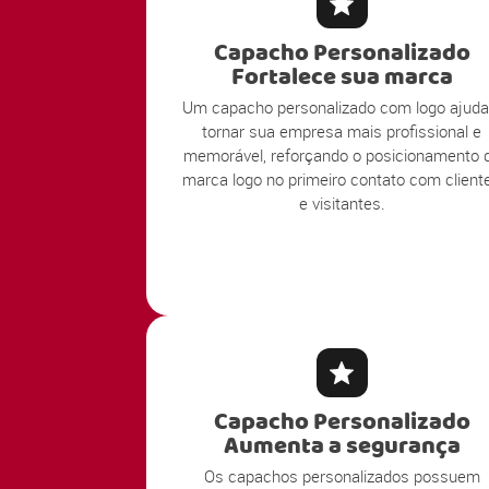
Capacho Personalizado
Fortalece sua marca
Um capacho personalizado com logo ajuda
tornar sua empresa mais profissional e
memorável, reforçando o posicionamento 
marca logo no primeiro contato com client
e visitantes.
Capacho Personalizado
Aumenta a segurança
Os capachos personalizados possuem