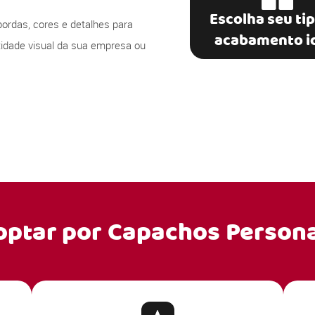
Escolha seu ti
bordas, cores e detalhes para
acabamento i
ntidade visual da sua empresa ou
optar por
Capachos Persona