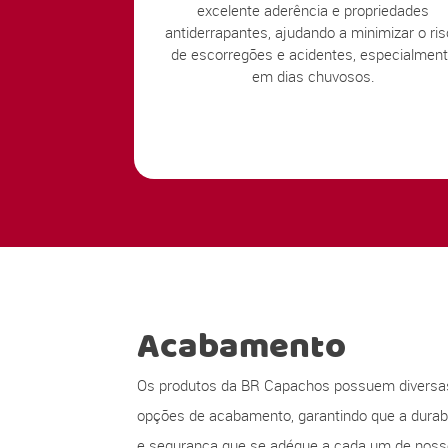
excelente aderência e propriedades
antiderrapantes, ajudando a minimizar o ri
de escorregões e acidentes, especialmen
em dias chuvosos.
Acabamento
Os produtos da BR Capachos possuem diversa
opções de acabamento, garantindo que a durabi
e segurança que se adéque a cada um de nos