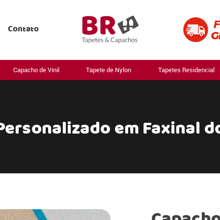
Contato
Capacho de Vinil
Tapete de Nylon
Tapetes Residencial
Personalizado em Faxinal d
Capacho