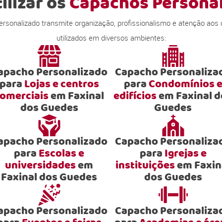
ilizar os
Capachos Persona
onalizado transmite organização, profissionalismo e atenção aos
utilizados em diversos ambientes:
apacho Personalizado
Capacho Personaliza
para
Lojas e centros
para
Condomínios 
omerciais
em Faxinal
edifícios
em Faxinal d
dos Guedes
Guedes
apacho Personalizado
Capacho Personaliza
para
Escolas e
para
Igrejas e
universidades
em
instituições
em Faxin
Faxinal dos Guedes
dos Guedes
apacho Personalizado
Capacho Personaliza