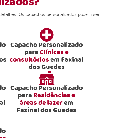
lizados?
 detalhes. Os capachos personalizados podem ser
do
Capacho Personalizado
e
para
Clínicas e
os
consultórios
em Faxinal
dos Guedes
do
Capacho Personalizado
para
Residências e
al
áreas de lazer
em
Faxinal dos Guedes
do