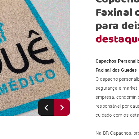
Faxinal
para dei
destaqu
Capachos Personali
Faxinal dos Guedes
O capacho personali
segurança e marketi
empresa, condomínio, 
responsável por caus
cuidado com os deta
Na BR Capachos, pr