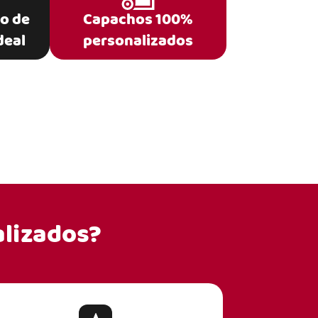
po de
Capachos 100%
deal
personalizados
lizados?