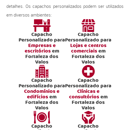
detalhes. Os capachos personalizados podem ser utilizados
em diversos ambientes:
Capacho
Capacho
Personalizado para
Personalizado para
Empresas e
Lojas e centros
escritórios
em
comerciais
em
Fortaleza dos
Fortaleza dos
Valos
Valos
Capacho
Capacho
Personalizado para
Personalizado para
Condomínios e
Clínicas e
edifícios
em
consultórios
em
Fortaleza dos
Fortaleza dos
Valos
Valos
Capacho
Capacho