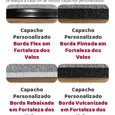
se adéque a cada um de nossos capachos personalizados.
Capacho
Capacho
Personalizado
Personalizado
Borda Flex em
Borda Pintada em
Fortaleza dos
Fortaleza dos
Valos
Valos
Capacho
Capacho
Personalizado
Personalizado
Borda Rebaixada
Borda Vulcanizada
em Fortaleza dos
em Fortaleza dos