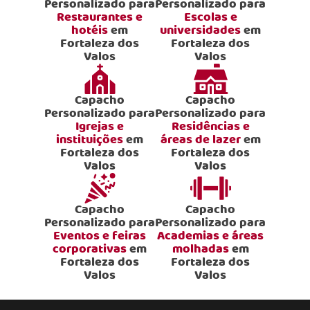
Personalizado para
Personalizado para
Restaurantes e
Escolas e
hotéis
em
universidades
em
Fortaleza dos
Fortaleza dos
Valos
Valos
Capacho
Capacho
Personalizado para
Personalizado para
Igrejas e
Residências e
instituições
em
áreas de lazer
em
Fortaleza dos
Fortaleza dos
Valos
Valos
Capacho
Capacho
Personalizado para
Personalizado para
Eventos e feiras
Academias e áreas
corporativas
em
molhadas
em
Fortaleza dos
Fortaleza dos
Valos
Valos