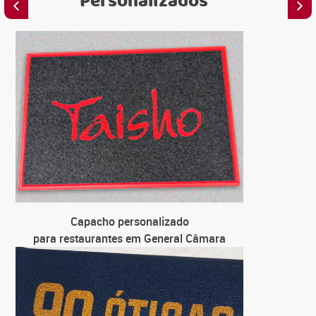
Personalizados
C
para em
C
para loja
C
para univ
C
Capacho personalizado
para fa
para restaurantes em General Câmara