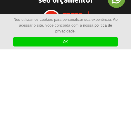
seu orçamento!
Nós utilizamos cookies para personalizar sua experiência. Ao
acessar o site, você concorda com a nossa
política de
privacidade
.
OK
contato@brcapachos.com.br
R. Professora Helena Dionyzio, 40 - Centro | Curitiba - PR