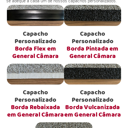
se adéque a cada um de nossos capachos personalizados.
Capacho
Capacho
Personalizado
Personalizado
Borda Flex em
Borda Pintada em
General Câmara
General Câmara
Capacho
Capacho
Personalizado
Personalizado
Borda Rebaixada
Borda Vulcanizada
em General Câmara
em General Câmara