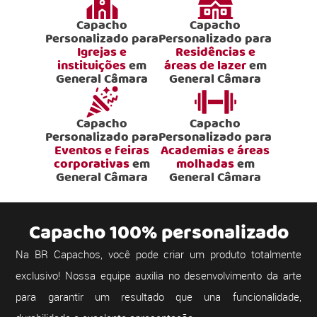
Capacho
Capacho
Personalizado para
Personalizado para
Igrejas e
Residências e
instituições
em
áreas de lazer
em
General Câmara
General Câmara
Capacho
Capacho
Personalizado para
Personalizado para
Eventos e feiras
Academias e áreas
corporativas
em
molhadas
em
General Câmara
General Câmara
Capacho 100% personalizado
Na BR Capachos, você pode criar um produto totalmente
exclusivo! Nossa equipe auxilia no desenvolvimento da arte
para garantir um resultado que una funcionalidade,