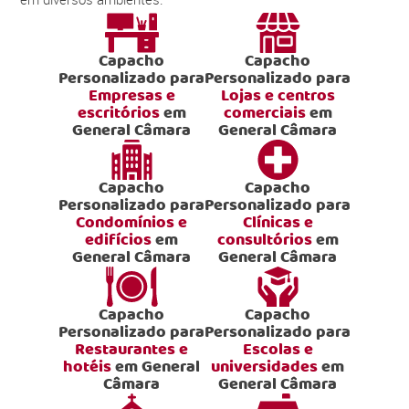
Capacho
Capacho
Personalizado para
Personalizado para
Empresas e
Lojas e centros
escritórios
em
comerciais
em
General Câmara
General Câmara
Capacho
Capacho
Personalizado para
Personalizado para
Condomínios e
Clínicas e
edifícios
em
consultórios
em
General Câmara
General Câmara
Capacho
Capacho
Personalizado para
Personalizado para
Restaurantes e
Escolas e
hotéis
em General
universidades
em
Câmara
General Câmara