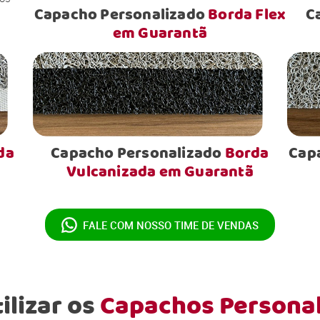
Capacho Personalizado
Borda Flex
C
em Guarantã
da
Capacho Personalizado
Borda
Cap
Vulcanizada em Guarantã
FALE COM NOSSO
TIME DE VENDAS
ilizar os
Capachos Persona