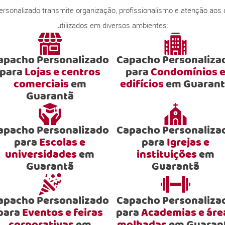
onalizado transmite organização, profissionalismo e atenção aos
utilizados em diversos ambientes:
apacho Personalizado
Capacho Personaliza
para
Lojas e centros
para
Condomínios 
comerciais
em
edifícios
em Guarant
Guarantã
apacho Personalizado
Capacho Personaliza
para
Escolas e
para
Igrejas e
universidades
em
instituições
em
Guarantã
Guarantã
apacho Personalizado
Capacho Personaliza
para
Eventos e feiras
para
Academias e áre