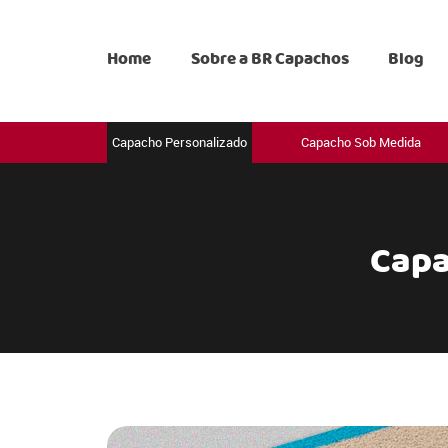
Home
Sobre a BR Capachos
Blog
Capacho Personalizado
Capacho Sob Medida
Capa