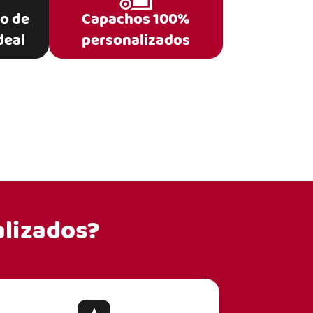
po de
Capachos 100%
deal
personalizados
lizados?