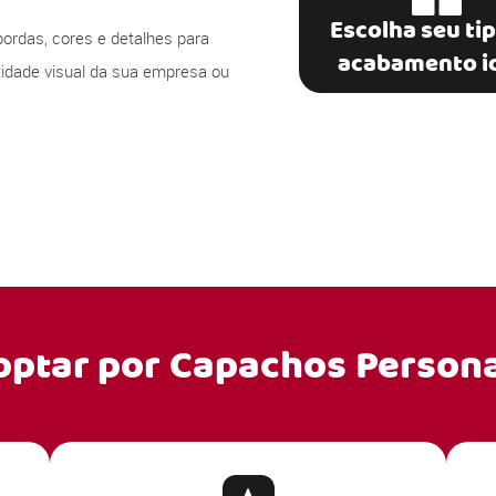
Escolha seu ti
bordas, cores e detalhes para
acabamento i
ntidade visual da sua empresa ou
optar por
Capachos Persona