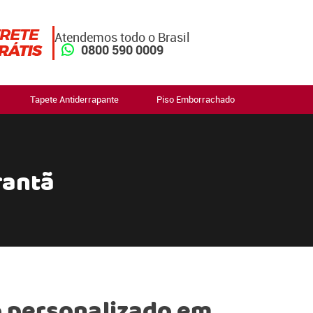
Atendemos todo o Brasil
0800 590 0009
Tapete Antiderrapante
Piso Emborrachado
rantã
 personalizado em