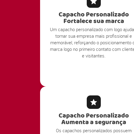
Capacho Personalizado
Fortalece sua marca
Um capacho personalizado com logo ajuda
tornar sua empresa mais profissional e
memorável, reforçando o posicionamento 
marca logo no primeiro contato com client
e visitantes.
Capacho Personalizado
Aumenta a segurança
Os capachos personalizados possuem