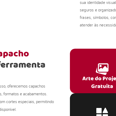
sua identidade visu
seguros e organizado
frases, símbolos, co
atender às necessida
capacho
ferramenta
Arte do Proj
Gratuita
 isso, oferecemos capachos
s, formatos e acabamentos.
om cortes especiais, permitindo
isponível.