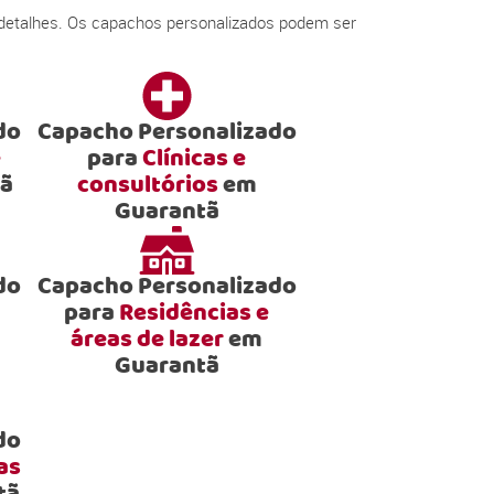
 detalhes. Os capachos personalizados podem ser
do
Capacho Personalizado
e
para
Clínicas e
ã
consultórios
em
Guarantã
do
Capacho Personalizado
para
Residências e
áreas de lazer
em
Guarantã
do
as