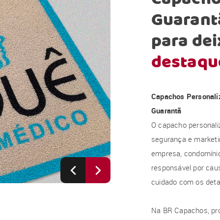
Guarant
para dei
destaqu
Capachos Personali
Guarantã
O capacho personali
segurança e marketi
empresa, condomínio, 
responsável por caus
cuidado com os deta
Na BR Capachos, pr