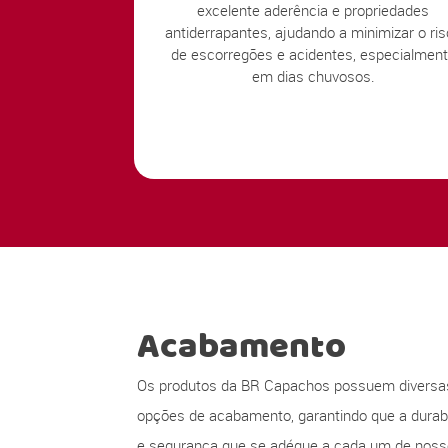
excelente aderência e propriedades
antiderrapantes, ajudando a minimizar o ri
de escorregões e acidentes, especialmen
em dias chuvosos.
Acabamento
Os produtos da BR Capachos possuem diversa
opções de acabamento, garantindo que a durabi
e segurança que se adéque a cada um de nos