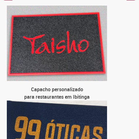
C
par
C
para loja
C
para 
C
par
Capacho personalizado
para restaurantes em Ibitinga