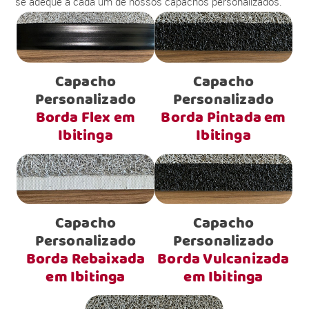
se adéque a cada um de nossos capachos personalizados.
Capacho
Capacho
Personalizado
Personalizado
Borda Flex em
Borda Pintada em
Ibitinga
Ibitinga
Capacho
Capacho
Personalizado
Personalizado
Borda Rebaixada
Borda Vulcanizada
em Ibitinga
em Ibitinga