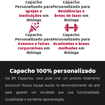
Capacho
Capacho
Personalizado para
Personalizado para
Igrejas e
Residências e
instituições
em
áreas de lazer
em
Ibitinga
Ibitinga
Capacho
Capacho
Personalizado para
Personalizado para
Eventos e feiras
Academias e áreas
corporativas
em
molhadas
em
Ibitinga
Ibitinga
Capacho 100% personalizado
Na BR Capachos, você pode criar um produto totalmente
exclusivo! Nossa equipe auxilia no desenvolvimento da arte
para garantir um resultado que una funcionalidade,
durabilidade e excelente apresentação.