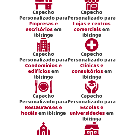
Capacho
Capacho
Personalizado para
Personalizado para
Empresas e
Lojas e centros
escritórios
em
comerciais
em
Ibitinga
Ibitinga
Capacho
Capacho
Personalizado para
Personalizado para
Condomínios e
Clínicas e
edifícios
em
consultórios
em
Ibitinga
Ibitinga
Capacho
Capacho
Personalizado para
Personalizado para
Restaurantes e
Escolas e
hotéis
em Ibitinga
universidades
em
Ibitinga