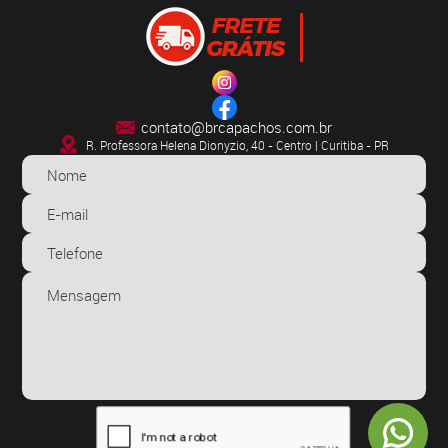
contato@brcapachos.com.br
R. Professora Helena Dionyzio, 40 - Centro | Curitiba - PR