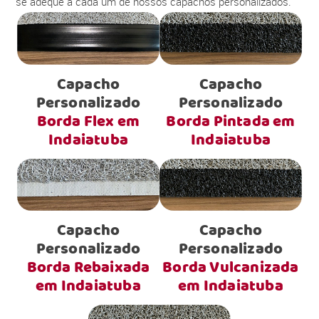
se adéque a cada um de nossos capachos personalizados.
Capacho
Capacho
Personalizado
Personalizado
Borda Flex em
Borda Pintada em
Indaiatuba
Indaiatuba
Capacho
Capacho
Personalizado
Personalizado
Borda Rebaixada
Borda Vulcanizada
em Indaiatuba
em Indaiatuba