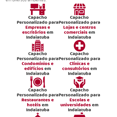
Capacho
Capacho
Personalizado para
Personalizado para
Empresas e
Lojas e centros
escritórios
em
comerciais
em
Indaiatuba
Indaiatuba
Capacho
Capacho
Personalizado para
Personalizado para
Condomínios e
Clínicas e
edifícios
em
consultórios
em
Indaiatuba
Indaiatuba
Capacho
Capacho
Personalizado para
Personalizado para
Restaurantes e
Escolas e
hotéis
em
universidades
em
Indaiatuba
Indaiatuba