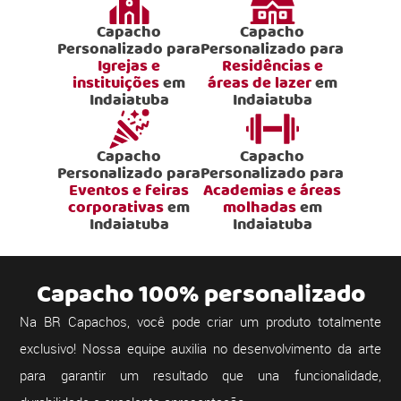
Capacho
Capacho
Personalizado para
Personalizado para
Igrejas e
Residências e
instituições
em
áreas de lazer
em
Indaiatuba
Indaiatuba
Capacho
Capacho
Personalizado para
Personalizado para
Eventos e feiras
Academias e áreas
corporativas
em
molhadas
em
Indaiatuba
Indaiatuba
Capacho 100% personalizado
Na BR Capachos, você pode criar um produto totalmente
exclusivo! Nossa equipe auxilia no desenvolvimento da arte
para garantir um resultado que una funcionalidade,