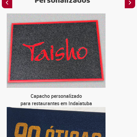
Personalizados
C
para 
C
para 
C
para un
C
Capacho personalizado
para 
para restaurantes em Indaiatuba