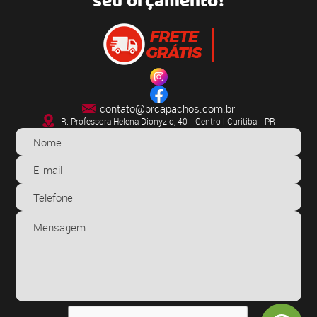
seu orçamento!
contato@brcapachos.com.br
R. Professora Helena Dionyzio, 40 - Centro | Curitiba - PR