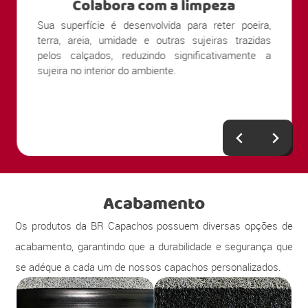
Colabora com a limpeza
Sua superfície é desenvolvida para reter poeira,
terra, areia, umidade e outras sujeiras trazidas
pelos calçados, reduzindo significativamente a
sujeira no interior do ambiente.
Acabamento
Os produtos da BR Capachos possuem diversas opções de
acabamento, garantindo que a durabilidade e segurança que
se adéque a cada um de nossos capachos personalizados.