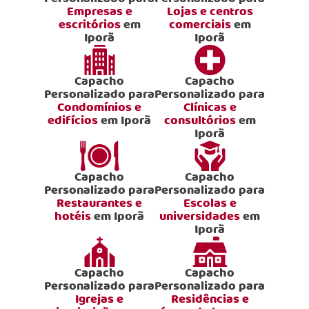
Empresas e
Lojas e centros
escritórios
em
comerciais
em
Iporã
Iporã
Capacho
Capacho
Personalizado para
Personalizado para
Condomínios e
Clínicas e
edifícios
em Iporã
consultórios
em
Iporã
Capacho
Capacho
Personalizado para
Personalizado para
Restaurantes e
Escolas e
hotéis
em Iporã
universidades
em
Iporã
Capacho
Capacho
Personalizado para
Personalizado para
Igrejas e
Residências e