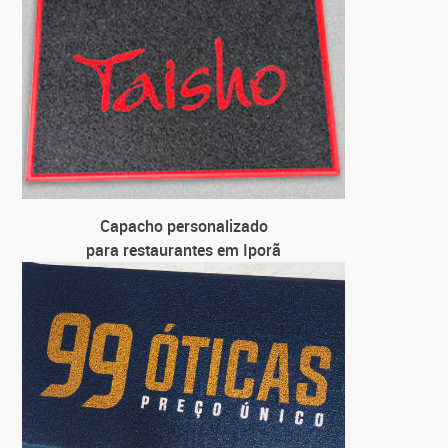
pa
C
para loj
C
para
C
pa
Capacho personalizado
para restaurantes em Iporã