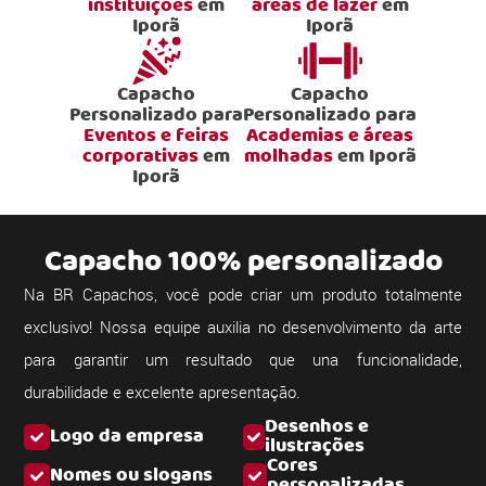
instituições
em
áreas de lazer
em
Iporã
Iporã
Capacho
Capacho
Personalizado para
Personalizado para
Eventos e feiras
Academias e áreas
corporativas
em
molhadas
em Iporã
Iporã
Capacho 100% personalizado
Na BR Capachos, você pode criar um produto totalmente
exclusivo! Nossa equipe auxilia no desenvolvimento da arte
para garantir um resultado que una funcionalidade,
durabilidade e excelente apresentação.
Desenhos e
Logo da empresa
ilustrações
Cores
Nomes ou slogans
personalizadas