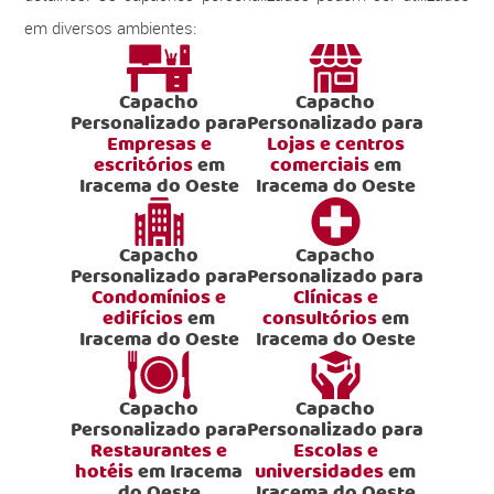
em diversos ambientes:
Capacho
Capacho
Personalizado para
Personalizado para
Empresas e
Lojas e centros
escritórios
em
comerciais
em
Iracema do Oeste
Iracema do Oeste
Capacho
Capacho
Personalizado para
Personalizado para
Condomínios e
Clínicas e
edifícios
em
consultórios
em
Iracema do Oeste
Iracema do Oeste
Capacho
Capacho
Personalizado para
Personalizado para
Restaurantes e
Escolas e
hotéis
em Iracema
universidades
em
do Oeste
Iracema do Oeste