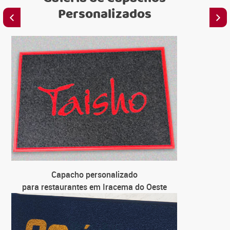
Personalizados
C
para emi
C
para loja
C
para un
Capacho personalizado
C
para restaurantes em Iracema do Oeste
para far