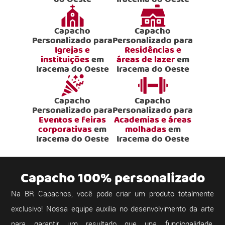
Capacho
Capacho
Personalizado para
Personalizado para
Igrejas e
Residências e
instituições
em
áreas de lazer
em
Iracema do Oeste
Iracema do Oeste
Capacho
Capacho
Personalizado para
Personalizado para
Eventos e feiras
Academias e áreas
corporativas
em
molhadas
em
Iracema do Oeste
Iracema do Oeste
Capacho 100% personalizado
Na BR Capachos, você pode criar um produto totalmente
exclusivo! Nossa equipe auxilia no desenvolvimento da arte
para garantir um resultado que una funcionalidade,