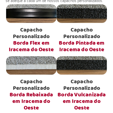
se adéque a cada um de nossos capachos personalizados.
Capacho
Capacho
Personalizado
Personalizado
Borda Flex em
Borda Pintada em
Iracema do Oeste
Iracema do Oeste
Capacho
Capacho
Personalizado
Personalizado
Borda Rebaixada
Borda Vulcanizada
em Iracema do
em Iracema do
Oeste
Oeste