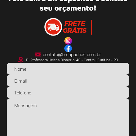
seu orçamento!
contato@brcapachos.com.br
R. Professora Helena Dionyzio, 40 - Centro | Curitiba - PR