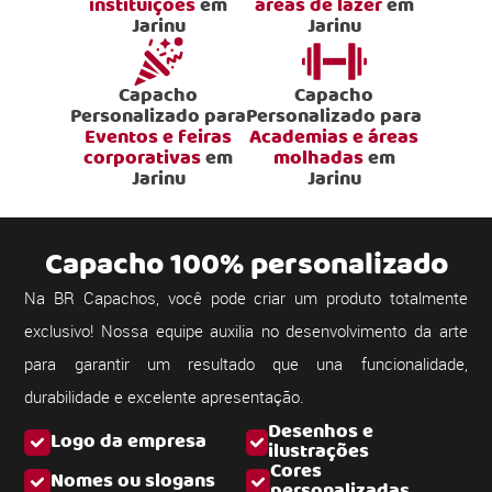
instituições
em
áreas de lazer
em
Jarinu
Jarinu
Capacho
Capacho
Personalizado para
Personalizado para
Eventos e feiras
Academias e áreas
corporativas
em
molhadas
em
Jarinu
Jarinu
Capacho 100% personalizado
Na BR Capachos, você pode criar um produto totalmente
exclusivo! Nossa equipe auxilia no desenvolvimento da arte
para garantir um resultado que una funcionalidade,
durabilidade e excelente apresentação.
Desenhos e
Logo da empresa
ilustrações
Cores
Nomes ou slogans
personalizadas