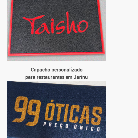
par
C
para loj
C
para
C
par
Capacho personalizado
para restaurantes em Jarinu