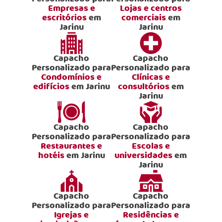
Empresas e
Lojas e centros
escritórios
em
comerciais
em
Jarinu
Jarinu
Capacho
Capacho
Personalizado para
Personalizado para
Condomínios e
Clínicas e
edifícios
em Jarinu
consultórios
em
Jarinu
Capacho
Capacho
Personalizado para
Personalizado para
Restaurantes e
Escolas e
hotéis
em Jarinu
universidades
em
Jarinu
Capacho
Capacho
Personalizado para
Personalizado para
Igrejas e
Residências e