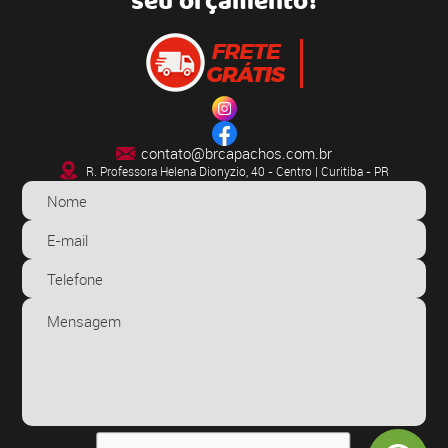
seu orçamento!
contato@brcapachos.com.br
R. Professora Helena Dionyzio, 40 - Centro | Curitiba - PR