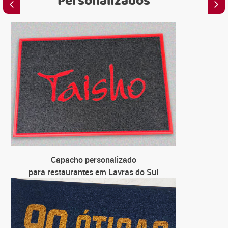
Personalizados
C
para e
C
para loj
C
para uni
C
Capacho personalizado
para f
para restaurantes em Lavras do Sul