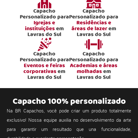
Capacho
Capacho
Personalizado para
Personalizado para
Igrejas e
Residências e
instituições
em
áreas de lazer
em
Lavras do Sul
Lavras do Sul
Capacho
Capacho
Personalizado para
Personalizado para
Eventos e feiras
Academias e áreas
corporativas
em
molhadas
em
Lavras do Sul
Lavras do Sul
Capacho 100% personalizado
Na BR Capachos, você pode criar um produto totalmente
exclusivo! Nossa equipe auxilia no desenvolvimento da arte
para garantir um resultado que una funcionalidade,