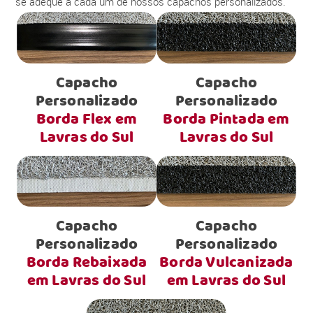
se adéque a cada um de nossos capachos personalizados.
Capacho
Capacho
Personalizado
Personalizado
Borda Flex em
Borda Pintada em
Lavras do Sul
Lavras do Sul
Capacho
Capacho
Personalizado
Personalizado
Borda Rebaixada
Borda Vulcanizada
em Lavras do Sul
em Lavras do Sul