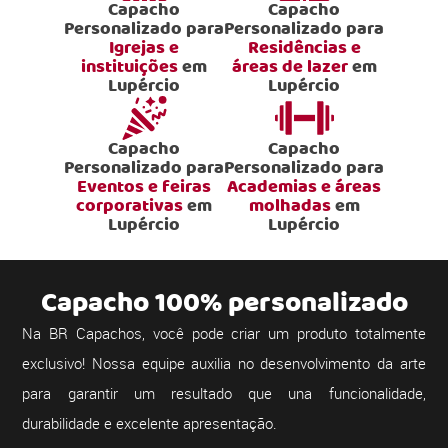
Capacho
Capacho
Personalizado para
Personalizado para
Igrejas e
Residências e
instituições
em
áreas de lazer
em
Lupércio
Lupércio
Capacho
Capacho
Personalizado para
Personalizado para
Eventos e feiras
Academias e áreas
corporativas
em
molhadas
em
Lupércio
Lupércio
Capacho 100% personalizado
Na BR Capachos, você pode criar um produto totalmente
exclusivo! Nossa equipe auxilia no desenvolvimento da arte
para garantir um resultado que una funcionalidade,
durabilidade e excelente apresentação.