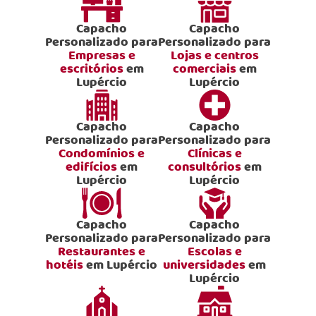
Capacho
Capacho
Personalizado para
Personalizado para
Empresas e
Lojas e centros
escritórios
em
comerciais
em
Lupércio
Lupércio
Capacho
Capacho
Personalizado para
Personalizado para
Condomínios e
Clínicas e
edifícios
em
consultórios
em
Lupércio
Lupércio
Capacho
Capacho
Personalizado para
Personalizado para
Restaurantes e
Escolas e
hotéis
em Lupércio
universidades
em
Lupércio