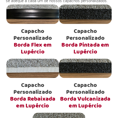
se adéque a cada um de nossos capachos personalizados.
Capacho
Capacho
Personalizado
Personalizado
Borda Flex em
Borda Pintada em
Lupércio
Lupércio
Capacho
Capacho
Personalizado
Personalizado
Borda Rebaixada
Borda Vulcanizada
em Lupércio
em Lupércio