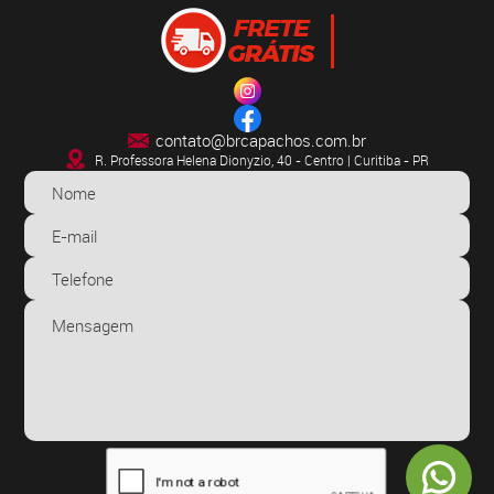
contato@brcapachos.com.br
R. Professora Helena Dionyzio, 40 - Centro | Curitiba - PR