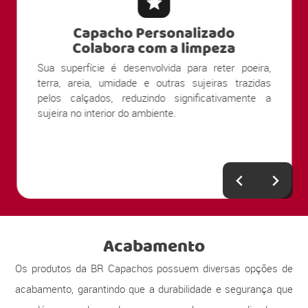
apacho Personalizado
Capac
olabora com a limpeza
P
fície é desenvolvida para reter poeira,
Ao evitar o cont
eia, umidade e outras sujeiras trazidas
com o piso, o ca
lçados, reduzindo significativamente a
a preservação d
 interior do ambiente.
vinílicos, madeir
Acabamento
Os produtos da BR Capachos possuem diversas opções de
acabamento, garantindo que a durabilidade e segurança que