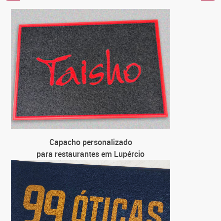
C
para
C
para loja
C
para u
C
para
Capacho personalizado
para restaurantes em Lupércio