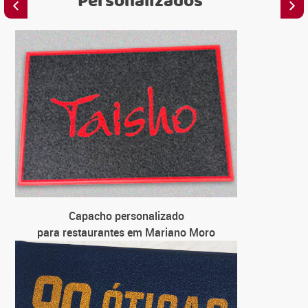
Personalizados
C
para e
C
para loja
C
para uni
C
Capacho personalizado
para f
para restaurantes em Mariano Moro