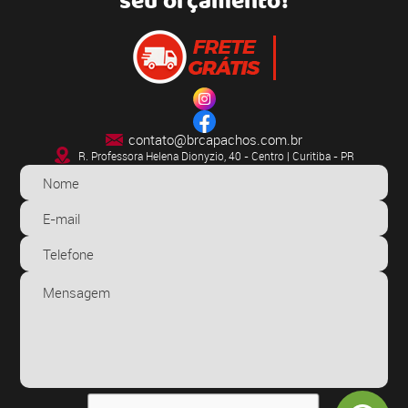
seu orçamento!
contato@brcapachos.com.br
R. Professora Helena Dionyzio, 40 - Centro | Curitiba - PR