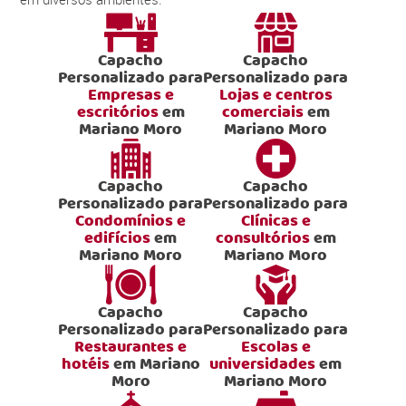
Capacho
Capacho
Personalizado para
Personalizado para
Empresas e
Lojas e centros
escritórios
em
comerciais
em
Mariano Moro
Mariano Moro
Capacho
Capacho
Personalizado para
Personalizado para
Condomínios e
Clínicas e
edifícios
em
consultórios
em
Mariano Moro
Mariano Moro
Capacho
Capacho
Personalizado para
Personalizado para
Restaurantes e
Escolas e
hotéis
em Mariano
universidades
em
Moro
Mariano Moro