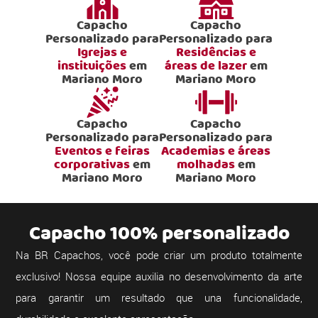
Capacho
Capacho
Personalizado para
Personalizado para
Igrejas e
Residências e
instituições
em
áreas de lazer
em
Mariano Moro
Mariano Moro
Capacho
Capacho
Personalizado para
Personalizado para
Eventos e feiras
Academias e áreas
corporativas
em
molhadas
em
Mariano Moro
Mariano Moro
Capacho 100% personalizado
Na BR Capachos, você pode criar um produto totalmente
exclusivo! Nossa equipe auxilia no desenvolvimento da arte
para garantir um resultado que una funcionalidade,