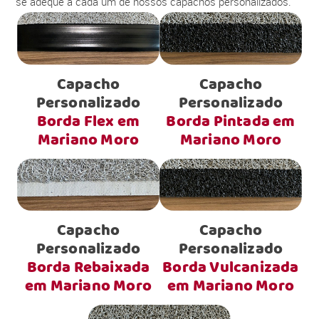
se adéque a cada um de nossos capachos personalizados.
Capacho
Capacho
Personalizado
Personalizado
Borda Flex em
Borda Pintada em
Mariano Moro
Mariano Moro
Capacho
Capacho
Personalizado
Personalizado
Borda Rebaixada
Borda Vulcanizada
em Mariano Moro
em Mariano Moro