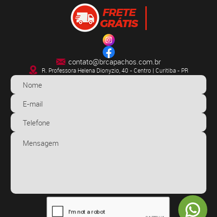
contato@brcapachos.com.br
R. Professora Helena Dionyzio, 40 - Centro | Curitiba - PR