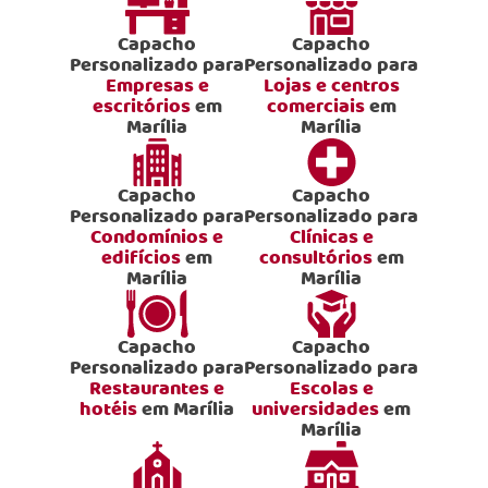
Capacho
Capacho
Personalizado para
Personalizado para
Empresas e
Lojas e centros
escritórios
em
comerciais
em
Marília
Marília
Capacho
Capacho
Personalizado para
Personalizado para
Condomínios e
Clínicas e
edifícios
em
consultórios
em
Marília
Marília
Capacho
Capacho
Personalizado para
Personalizado para
Restaurantes e
Escolas e
hotéis
em Marília
universidades
em
Marília