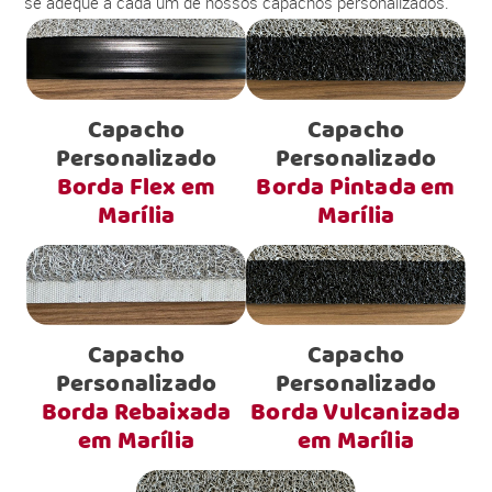
se adéque a cada um de nossos capachos personalizados.
Capacho
Capacho
Personalizado
Personalizado
Borda Flex em
Borda Pintada em
Marília
Marília
Capacho
Capacho
Personalizado
Personalizado
Borda Rebaixada
Borda Vulcanizada
em Marília
em Marília