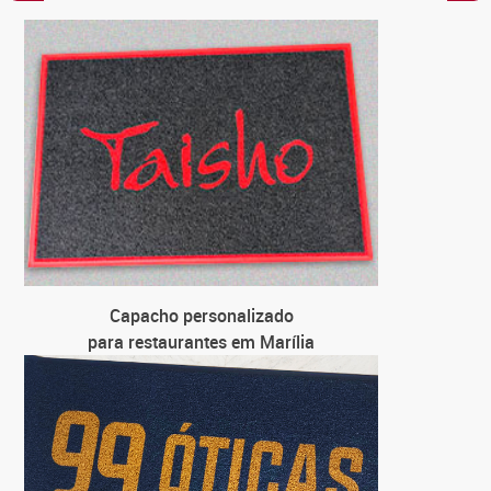
C
par
C
para loja
C
para 
C
par
Capacho personalizado
para restaurantes em Marília