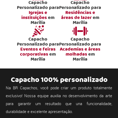
Capacho
Capacho
Personalizado para
Personalizado para
Igrejas e
Residências e
instituições
em
áreas de lazer
em
Marília
Marília
Capacho
Capacho
Personalizado para
Personalizado para
Eventos e feiras
Academias e áreas
corporativas
em
molhadas
em
Marília
Marília
Capacho 100% personalizado
Na BR Capachos, você pode criar um produto totalmente
exclusivo! Nossa equipe auxilia no desenvolvimento da arte
para garantir um resultado que una funcionalidade,
durabilidade e excelente apresentação.