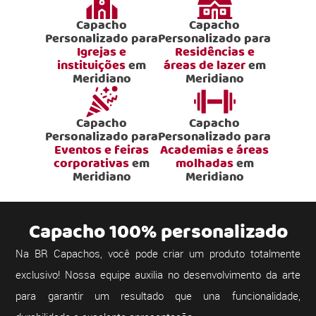
Capacho
Capacho
Personalizado para
Personalizado para
Igrejas e
Residências e
instituições
em
áreas de lazer
em
Meridiano
Meridiano
Capacho
Capacho
Personalizado para
Personalizado para
Eventos e feiras
Academias e áreas
corporativas
em
molhadas
em
Meridiano
Meridiano
Capacho 100% personalizado
Na BR Capachos, você pode criar um produto totalmente
exclusivo! Nossa equipe auxilia no desenvolvimento da arte
para garantir um resultado que una funcionalidade,