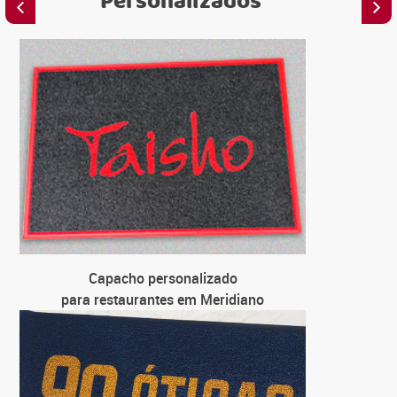
Personalizados
C
para
C
para 
C
para u
C
Capacho personalizado
para
para restaurantes em Meridiano