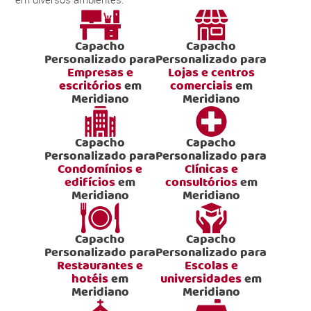
Capacho
Capacho
Personalizado para
Personalizado para
Empresas e
Lojas e centros
escritórios
em
comerciais
em
Meridiano
Meridiano
Capacho
Capacho
Personalizado para
Personalizado para
Condomínios e
Clínicas e
edifícios
em
consultórios
em
Meridiano
Meridiano
Capacho
Capacho
Personalizado para
Personalizado para
Restaurantes e
Escolas e
hotéis
em
universidades
em
Meridiano
Meridiano