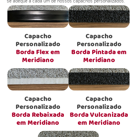
se adéque a cada um de nossos capachos personalizados.
Capacho
Capacho
Personalizado
Personalizado
Borda Flex em
Borda Pintada em
Meridiano
Meridiano
Capacho
Capacho
Personalizado
Personalizado
Borda Rebaixada
Borda Vulcanizada
em Meridiano
em Meridiano