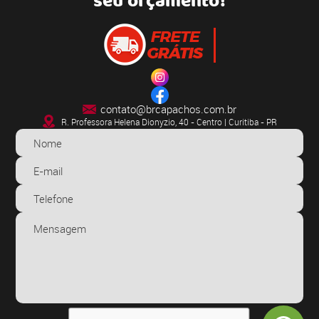
seu orçamento!
contato@brcapachos.com.br
R. Professora Helena Dionyzio, 40 - Centro | Curitiba - PR