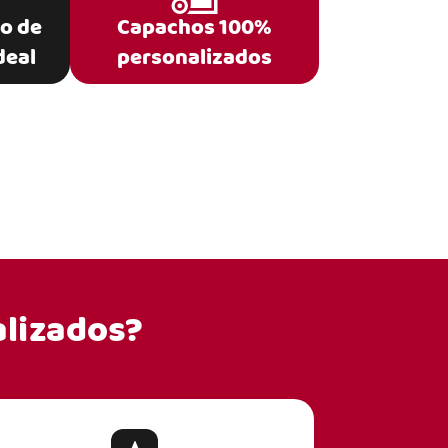
po de
Capachos 100%
deal
personalizados
lizados?