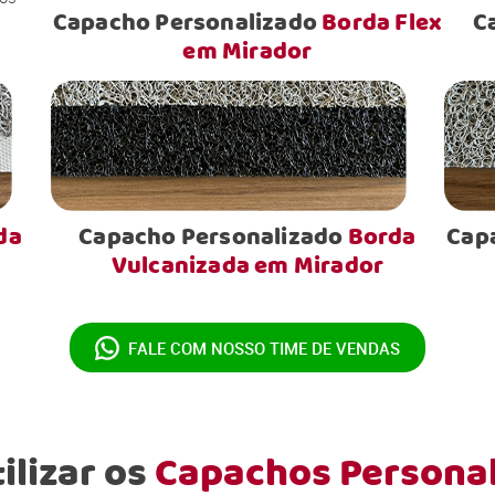
Capacho Personalizado
Borda Flex
C
em Mirador
da
Capacho Personalizado
Borda
Cap
Vulcanizada em Mirador
FALE COM NOSSO
TIME DE VENDAS
ilizar os
Capachos Persona