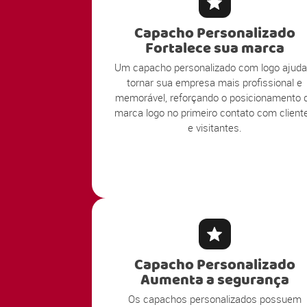
Capacho Personalizado
Fortalece sua marca
Um capacho personalizado com logo ajuda
tornar sua empresa mais profissional e
memorável, reforçando o posicionamento 
marca logo no primeiro contato com client
e visitantes.
Capacho Personalizado
Aumenta a segurança
Os capachos personalizados possuem