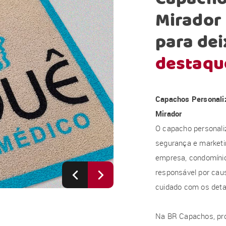
Mirador
para dei
destaqu
Capachos Personali
Mirador
O capacho personali
segurança e marketi
empresa, condomínio, 
responsável por caus
cuidado com os deta
Na BR Capachos, pr