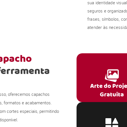
sua identidade visu
seguros e organizado
frases, símbolos, co
atender às necessida
capacho
ferramenta
Arte do Proj
Gratuita
 isso, oferecemos capachos
s, formatos e acabamentos.
om cortes especiais, permitindo
isponível.