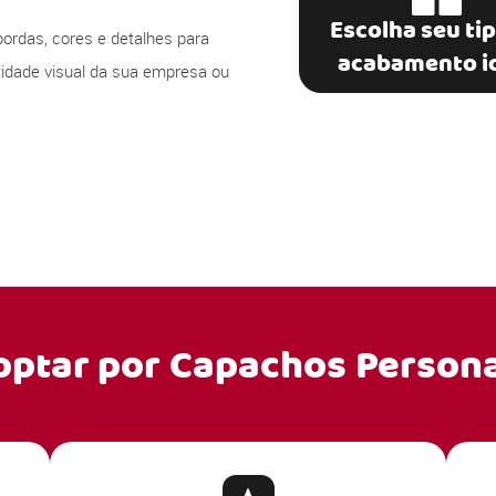
Escolha seu ti
bordas, cores e detalhes para
acabamento i
ntidade visual da sua empresa ou
optar por
Capachos Persona