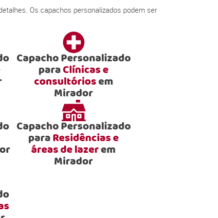
 detalhes. Os capachos personalizados podem ser
do
Capacho Personalizado
e
para
Clínicas e
r
consultórios
em
Mirador
do
Capacho Personalizado
para
Residências e
or
áreas de lazer
em
Mirador
do
as