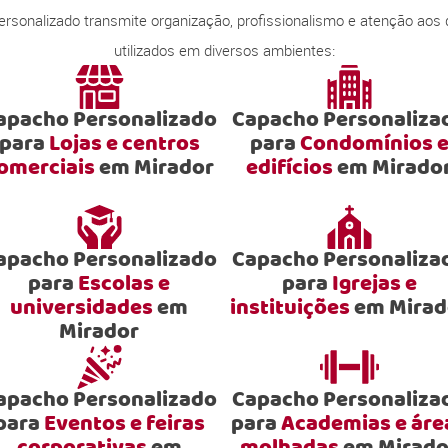
onalizado transmite organização, profissionalismo e atenção aos
utilizados em diversos ambientes:
apacho Personalizado
Capacho Personaliza
para
Lojas e centros
para
Condomínios 
omerciais
em Mirador
edifícios
em Mirado
apacho Personalizado
Capacho Personaliza
para
Escolas e
para
Igrejas e
universidades
em
instituições
em Mirad
Mirador
apacho Personalizado
Capacho Personaliza
para
Eventos e feiras
para
Academias e áre