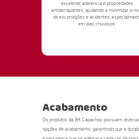
excelente aderência e propriedades
antiderrapantes, ajudando a minimizar o ri
de escorregões e acidentes, especialmen
em dias chuvosos.
Acabamento
Os produtos da BR Capachos possuem diversa
opções de acabamento, garantindo que a durabi
e segurança que se adéque a cada um de nos