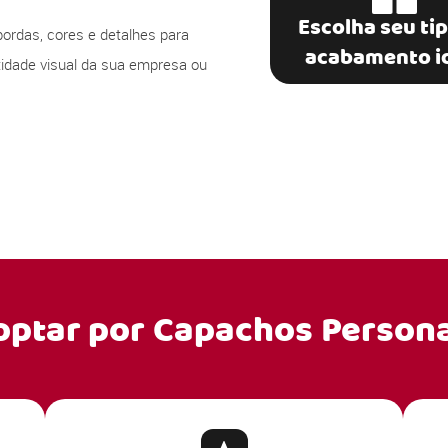
Escolha seu ti
bordas, cores e detalhes para
acabamento i
ntidade visual da sua empresa ou
optar por
Capachos Persona