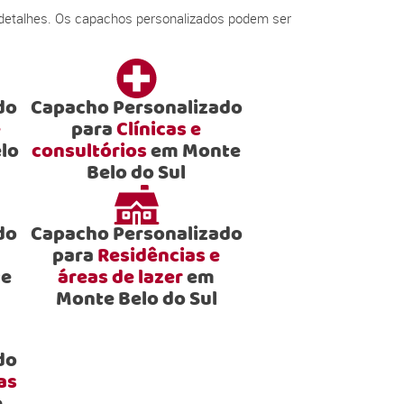
 detalhes. Os capachos personalizados podem ser
do
Capacho Personalizado
e
para
Clínicas e
lo
consultórios
em Monte
Belo do Sul
do
Capacho Personalizado
para
Residências e
e
áreas de lazer
em
Monte Belo do Sul
do
as