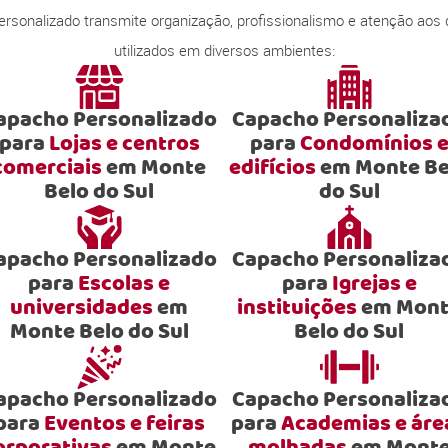
onalizado transmite organização, profissionalismo e atenção aos
utilizados em diversos ambientes:
apacho Personalizado
Capacho Personaliza
para
Lojas e centros
para
Condomínios 
comerciais
em Monte
edifícios
em Monte Be
Belo do Sul
do Sul
apacho Personalizado
Capacho Personaliza
para
Escolas e
para
Igrejas e
universidades
em
instituições
em Mont
Monte Belo do Sul
Belo do Sul
apacho Personalizado
Capacho Personaliza
para
Eventos e feiras
para
Academias e áre