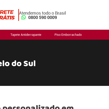
Atendemos todo o Brasil
0800 590 0009
Tapete Antiderrapante
Piso Emborrachado
lo do Sul
 personalizado em