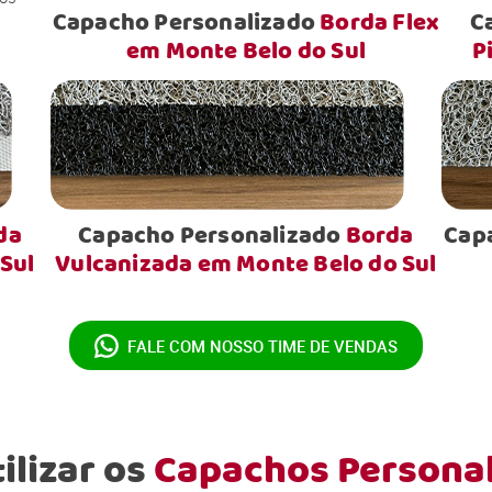
Capacho Personalizado
Borda Flex
C
em Monte Belo do Sul
P
da
Capacho Personalizado
Borda
Cap
Sul
Vulcanizada em Monte Belo do Sul
FALE COM NOSSO
TIME DE VENDAS
ilizar os
Capachos Persona