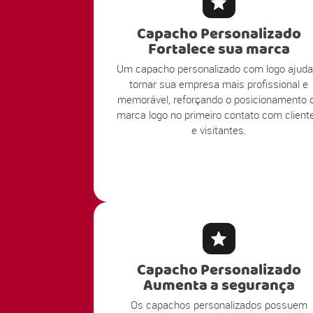
Capacho Personalizado
Fortalece sua marca
Um capacho personalizado com logo ajuda
tornar sua empresa mais profissional e
memorável, reforçando o posicionamento 
marca logo no primeiro contato com client
e visitantes.
Capacho Personalizado
Aumenta a segurança
Os capachos personalizados possuem