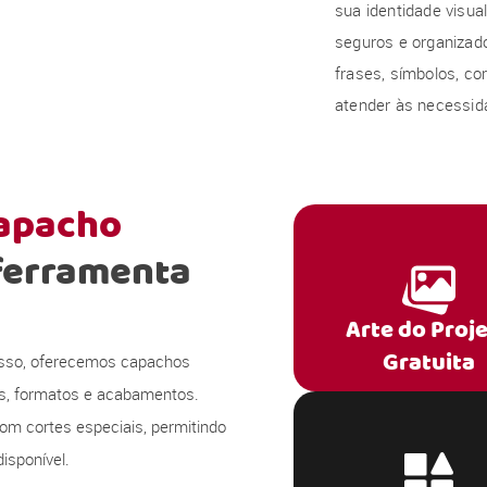
sua identidade visu
seguros e organizado
frases, símbolos, co
atender às necessida
capacho
ferramenta
Arte do Proj
Gratuita
 isso, oferecemos capachos
s, formatos e acabamentos.
om cortes especiais, permitindo
isponível.