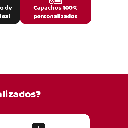
po de
Capachos 100%
deal
personalizados
lizados?