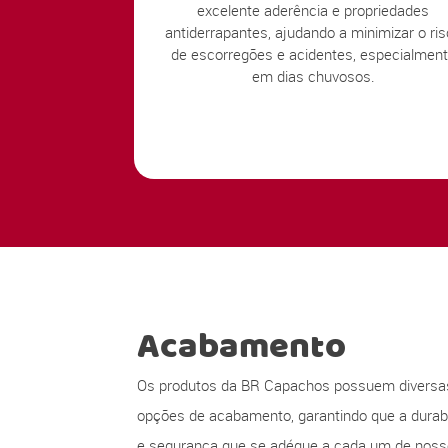
excelente aderência e propriedades
antiderrapantes, ajudando a minimizar o ri
de escorregões e acidentes, especialmen
em dias chuvosos.
Acabamento
Os produtos da BR Capachos possuem diversa
opções de acabamento, garantindo que a durabi
e segurança que se adéque a cada um de nos