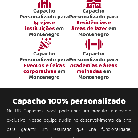
Capacho
Capacho
Personalizado para
Personalizado para
Igrejas e
Residências e
instituições
em
áreas de lazer
em
Montenegro
Montenegro
Capacho
Capacho
Personalizado para
Personalizado para
Eventos e feiras
Academias e áreas
corporativas
em
molhadas
em
Montenegro
Montenegro
Capacho 100% personalizado
Na BR Capachos, você pode criar um produto totalmente
exclusivo! Nossa equipe auxilia no desenvolvimento da arte
para garantir um resultado que una funcionalidade,