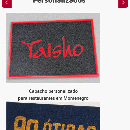
Personalizados
C
para 
C
para 
C
para un
C
Capacho personalizado
para 
para restaurantes em Montenegro