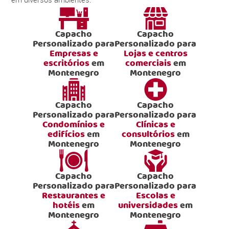
Capacho
Capacho
Personalizado para
Personalizado para
Empresas e
Lojas e centros
escritórios
em
comerciais
em
Montenegro
Montenegro
Capacho
Capacho
Personalizado para
Personalizado para
Condomínios e
Clínicas e
edifícios
em
consultórios
em
Montenegro
Montenegro
Capacho
Capacho
Personalizado para
Personalizado para
Restaurantes e
Escolas e
hotéis
em
universidades
em
Montenegro
Montenegro