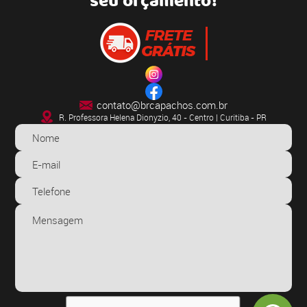
seu orçamento!
contato@brcapachos.com.br
R. Professora Helena Dionyzio, 40 - Centro | Curitiba - PR