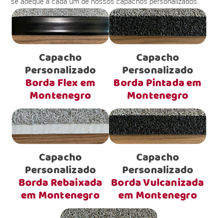
se adéque a cada um de nossos capachos personalizados.
Capacho
Capacho
Personalizado
Personalizado
Borda Flex em
Borda Pintada em
Montenegro
Montenegro
Capacho
Capacho
Personalizado
Personalizado
Borda Rebaixada
Borda Vulcanizada
em Montenegro
em Montenegro