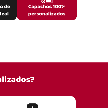
po de
Capachos 100%
deal
personalizados
lizados?