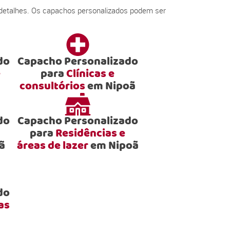
 detalhes. Os capachos personalizados podem ser
do
Capacho Personalizado
e
para
Clínicas e
consultórios
em Nipoã
do
Capacho Personalizado
para
Residências e
ã
áreas de lazer
em Nipoã
do
as