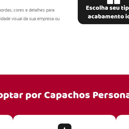
Escolha seu ti
bordas, cores e detalhes para
acabamento i
ntidade visual da sua empresa ou
optar por
Capachos Persona