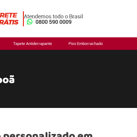
Atendemos todo o Brasil
0800 590 0009
Tapete Antiderrapante
Piso Emborrachado
poã
 personalizado em