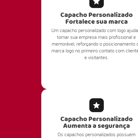
Capacho Personalizado
Fortalece sua marca
Um capacho personalizado com logo ajuda
tornar sua empresa mais profissional e
memorável, reforçando o posicionamento 
marca logo no primeiro contato com client
e visitantes.
Capacho Personalizado
Aumenta a segurança
Os capachos personalizados possuem