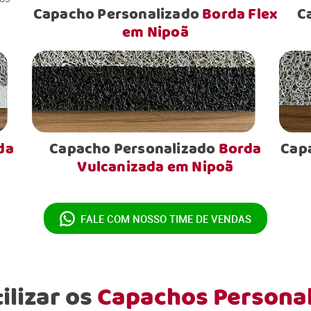
Capacho Personalizado
Borda Flex
C
em Nipoã
da
Capacho Personalizado
Borda
Cap
Vulcanizada em Nipoã
FALE COM NOSSO
TIME DE VENDAS
ilizar os
Capachos Persona