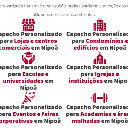
onalizado transmite organização, profissionalismo e atenção aos
utilizados em diversos ambientes:
apacho Personalizado
Capacho Personaliza
para
Lojas e centros
para
Condomínios 
comerciais
em Nipoã
edifícios
em Nipoã
apacho Personalizado
Capacho Personaliza
para
Escolas e
para
Igrejas e
universidades
em
instituições
em Nipo
Nipoã
apacho Personalizado
Capacho Personaliza
para
Eventos e feiras
para
Academias e áre
orporativas
em Nipoã
molhadas
em Nipoã