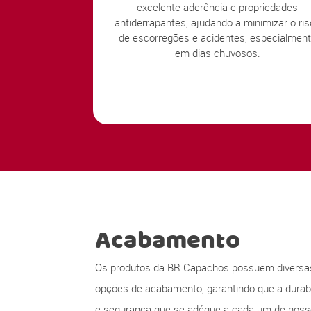
excelente aderência e propriedades
antiderrapantes, ajudando a minimizar o ri
de escorregões e acidentes, especialmen
em dias chuvosos.
Acabamento
Os produtos da BR Capachos possuem diversa
opções de acabamento, garantindo que a durabi
e segurança que se adéque a cada um de nos