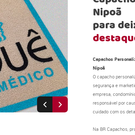
Nipoã
para dei
destaqu
Capachos Personali
Nipoã
O capacho personali
segurança e marketi
empresa, condomínio, 
responsável por caus
cuidado com os deta
Na BR Capachos, pr