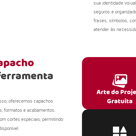
sua identidade visu
seguros e organizado
frases, símbolos, co
atender às necessida
capacho
ferramenta
Arte do Proj
Gratuita
 isso, oferecemos capachos
s, formatos e acabamentos.
om cortes especiais, permitindo
isponível.