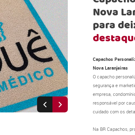
Nova Lar
para dei
destaqu
Capachos Personali
Nova Laranjeiras
O capacho personali
segurança e marketi
empresa, condomínio, 
responsável por caus
cuidado com os deta
Na BR Capachos, pr