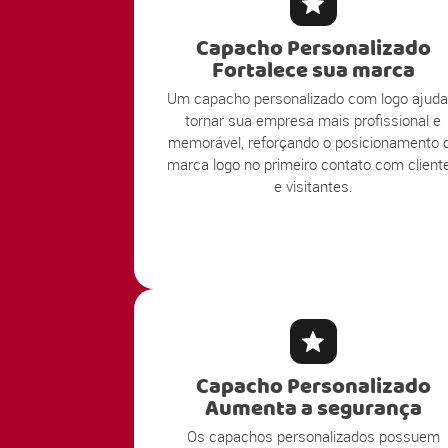
Capacho Personalizado
Fortalece sua marca
Um capacho personalizado com logo ajuda
tornar sua empresa mais profissional e
memorável, reforçando o posicionamento 
marca logo no primeiro contato com client
e visitantes.
Capacho Personalizado
Aumenta a segurança
Os capachos personalizados possuem