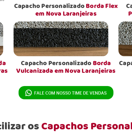
Capacho Personalizado
Borda Flex
C
em Nova Laranjeiras
P
da
Capacho Personalizado
Borda
Cap
ras
Vulcanizada em Nova Laranjeiras
FALE COM NOSSO
TIME DE VENDAS
ilizar os
Capachos Persona