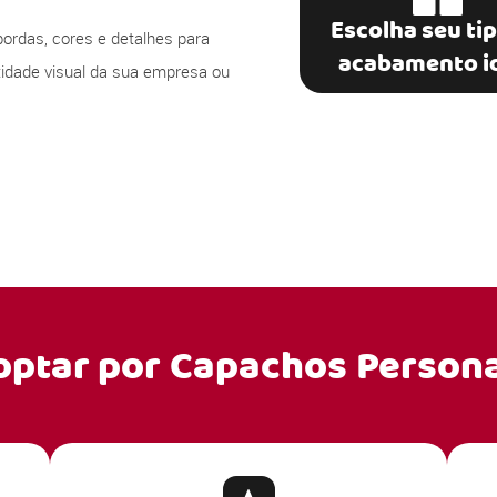
Escolha seu ti
bordas, cores e detalhes para
acabamento i
ntidade visual da sua empresa ou
optar por
Capachos Persona