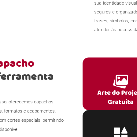
sua identidade visu
seguros e organizado
frases, símbolos, co
atender às necessida
capacho
ferramenta
Arte do Proj
Gratuita
 isso, oferecemos capachos
s, formatos e acabamentos.
om cortes especiais, permitindo
isponível.