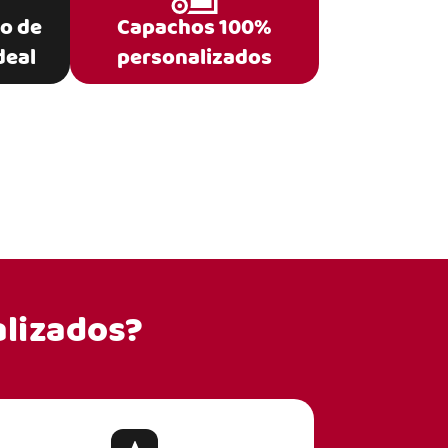
po de
Capachos 100%
deal
personalizados
lizados?