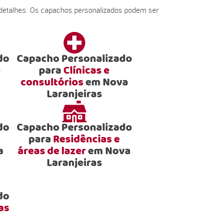
 detalhes. Os capachos personalizados podem ser
do
Capacho Personalizado
e
para
Clínicas e
consultórios
em Nova
Laranjeiras
do
Capacho Personalizado
para
Residências e
a
áreas de lazer
em Nova
Laranjeiras
do
as