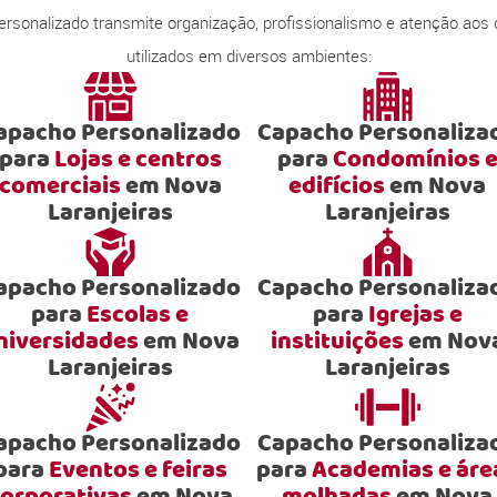
onalizado transmite organização, profissionalismo e atenção aos
utilizados em diversos ambientes:
apacho Personalizado
Capacho Personaliza
para
Lojas e centros
para
Condomínios 
comerciais
em Nova
edifícios
em Nova
Laranjeiras
Laranjeiras
apacho Personalizado
Capacho Personaliza
para
Escolas e
para
Igrejas e
niversidades
em Nova
instituições
em Nov
Laranjeiras
Laranjeiras
apacho Personalizado
Capacho Personaliza
para
Eventos e feiras
para
Academias e áre