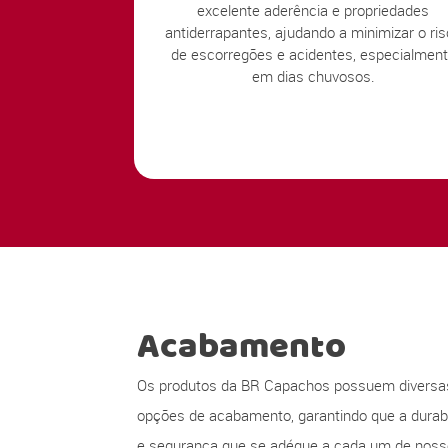
excelente aderência e propriedades
antiderrapantes, ajudando a minimizar o ri
de escorregões e acidentes, especialmen
em dias chuvosos.
Acabamento
Os produtos da BR Capachos possuem diversa
opções de acabamento, garantindo que a durabi
e segurança que se adéque a cada um de nos