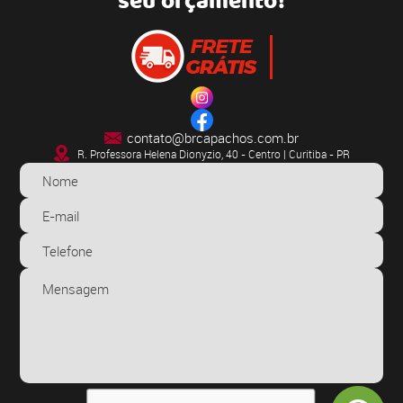
seu orçamento!
contato@brcapachos.com.br
R. Professora Helena Dionyzio, 40 - Centro | Curitiba - PR