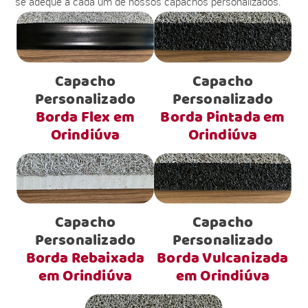
se adéque a cada um de nossos capachos personalizados.
Capacho
Capacho
Personalizado
Personalizado
Borda Flex em
Borda Pintada em
Orindiúva
Orindiúva
Capacho
Capacho
Personalizado
Personalizado
Borda Rebaixada
Borda Vulcanizada
em Orindiúva
em Orindiúva