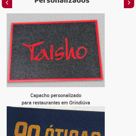
Personalizados
C
para
C
para loja 
C
para u
C
para
Capacho personalizado
para restaurantes em Orindiúva