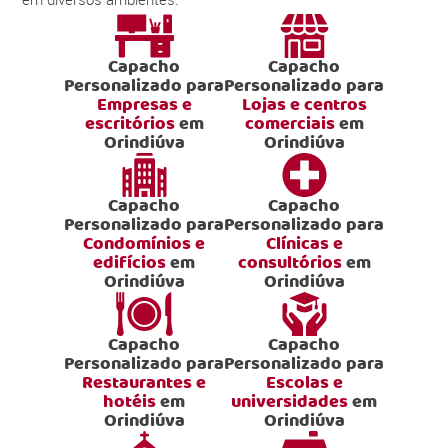
Capacho
Capacho
Personalizado para
Personalizado para
Empresas e
Lojas e centros
escritórios
em
comerciais
em
Orindiúva
Orindiúva
Capacho
Capacho
Personalizado para
Personalizado para
Condomínios e
Clínicas e
edifícios
em
consultórios
em
Orindiúva
Orindiúva
Capacho
Capacho
Personalizado para
Personalizado para
Restaurantes e
Escolas e
hotéis
em
universidades
em
Orindiúva
Orindiúva