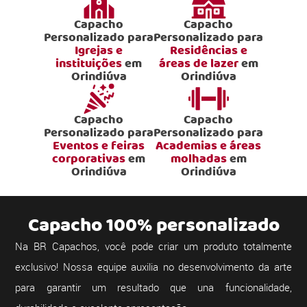
Capacho
Capacho
Personalizado para
Personalizado para
Igrejas e
Residências e
instituições
em
áreas de lazer
em
Orindiúva
Orindiúva
Capacho
Capacho
Personalizado para
Personalizado para
Eventos e feiras
Academias e áreas
corporativas
em
molhadas
em
Orindiúva
Orindiúva
Capacho 100% personalizado
Na BR Capachos, você pode criar um produto totalmente
exclusivo! Nossa equipe auxilia no desenvolvimento da arte
para garantir um resultado que una funcionalidade,