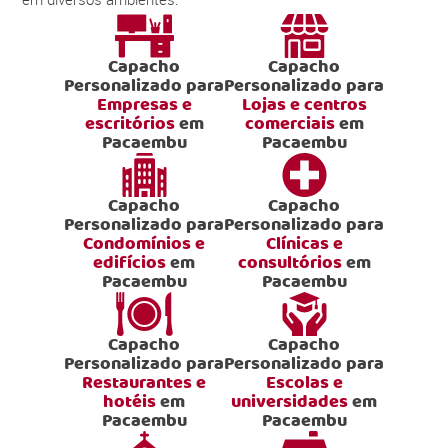
Capacho
Capacho
Personalizado para
Personalizado para
Empresas e
Lojas e centros
escritórios
em
comerciais
em
Pacaembu
Pacaembu
Capacho
Capacho
Personalizado para
Personalizado para
Condomínios e
Clínicas e
edifícios
em
consultórios
em
Pacaembu
Pacaembu
Capacho
Capacho
Personalizado para
Personalizado para
Restaurantes e
Escolas e
hotéis
em
universidades
em
Pacaembu
Pacaembu