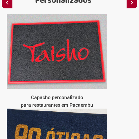
Personalizados
C
para
C
para 
C
para u
C
Capacho personalizado
para
para restaurantes em Pacaembu