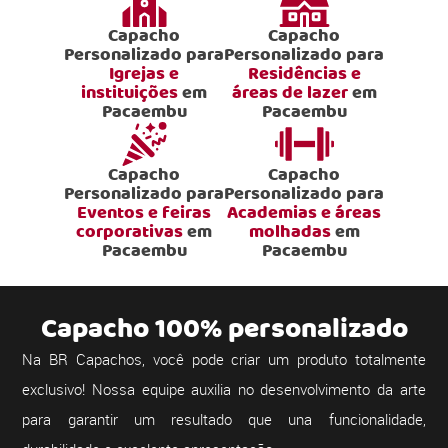
Capacho
Capacho
Personalizado para
Personalizado para
Igrejas e
Residências e
instituições
em
áreas de lazer
em
Pacaembu
Pacaembu
Capacho
Capacho
Personalizado para
Personalizado para
Eventos e feiras
Academias e áreas
corporativas
em
molhadas
em
Pacaembu
Pacaembu
Capacho 100% personalizado
Na BR Capachos, você pode criar um produto totalmente
exclusivo! Nossa equipe auxilia no desenvolvimento da arte
para garantir um resultado que una funcionalidade,