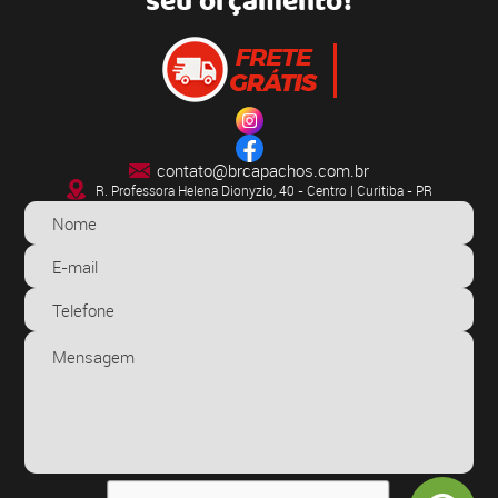
seu orçamento!
contato@brcapachos.com.br
R. Professora Helena Dionyzio, 40 - Centro | Curitiba - PR