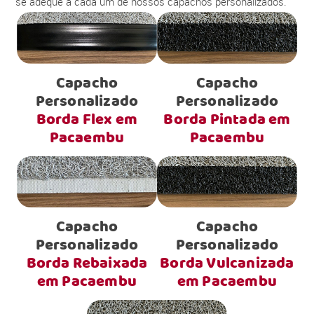
se adéque a cada um de nossos capachos personalizados.
Capacho
Capacho
Personalizado
Personalizado
Borda Flex em
Borda Pintada em
Pacaembu
Pacaembu
Capacho
Capacho
Personalizado
Personalizado
Borda Rebaixada
Borda Vulcanizada
em Pacaembu
em Pacaembu