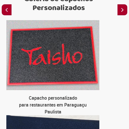
Personalizados
C
para emis
C
para 
C
para u
Capacho personalizado
C
para restaurantes em Paraguaçu
para farm
Paulista