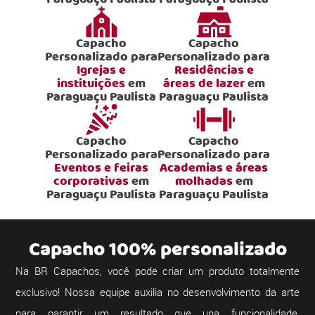
Capacho
Capacho
Personalizado para
Personalizado para
Igrejas e
Residências e
instituições
em
áreas de lazer
em
Paraguaçu Paulista
Paraguaçu Paulista
Capacho
Capacho
Personalizado para
Personalizado para
Eventos e feiras
Academias e áreas
corporativas
em
molhadas
em
Paraguaçu Paulista
Paraguaçu Paulista
Capacho 100% personalizado
Na BR Capachos, você pode criar um produto totalmente
exclusivo! Nossa equipe auxilia no desenvolvimento da arte
para garantir um resultado que una funcionalidade,