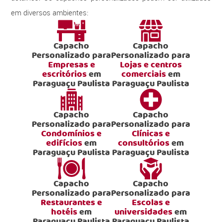
em diversos ambientes:
Capacho
Capacho
Personalizado para
Personalizado para
Empresas e
Lojas e centros
escritórios
em
comerciais
em
Paraguaçu Paulista
Paraguaçu Paulista
Capacho
Capacho
Personalizado para
Personalizado para
Condomínios e
Clínicas e
edifícios
em
consultórios
em
Paraguaçu Paulista
Paraguaçu Paulista
Capacho
Capacho
Personalizado para
Personalizado para
Restaurantes e
Escolas e
hotéis
em
universidades
em
Paraguaçu Paulista
Paraguaçu Paulista