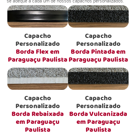
se adéque a cada um de nossos capachos personalizados.
Capacho
Capacho
Personalizado
Personalizado
Borda Flex em
Borda Pintada em
Paraguaçu Paulista
Paraguaçu Paulista
Capacho
Capacho
Personalizado
Personalizado
Borda Rebaixada
Borda Vulcanizada
em Paraguaçu
em Paraguaçu
Paulista
Paulista