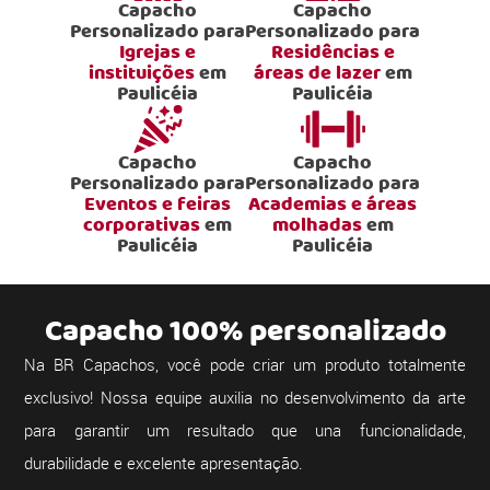
Capacho
Capacho
Personalizado para
Personalizado para
Igrejas e
Residências e
instituições
em
áreas de lazer
em
Paulicéia
Paulicéia
Capacho
Capacho
Personalizado para
Personalizado para
Eventos e feiras
Academias e áreas
corporativas
em
molhadas
em
Paulicéia
Paulicéia
Capacho 100% personalizado
Na BR Capachos, você pode criar um produto totalmente
exclusivo! Nossa equipe auxilia no desenvolvimento da arte
para garantir um resultado que una funcionalidade,
durabilidade e excelente apresentação.