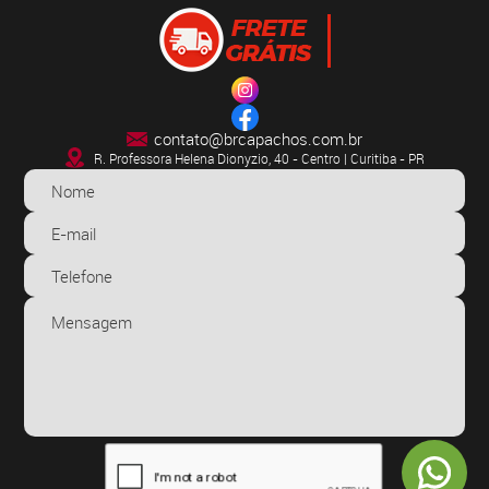
contato@brcapachos.com.br
R. Professora Helena Dionyzio, 40 - Centro | Curitiba - PR