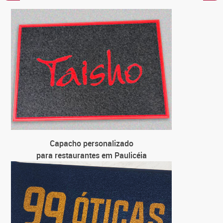
C
para
C
para loja 
C
para u
C
para
Capacho personalizado
para restaurantes em Paulicéia