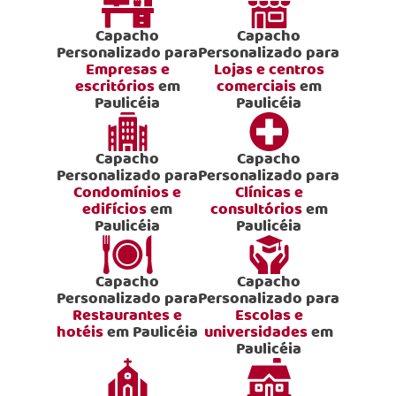
Capacho
Capacho
Personalizado para
Personalizado para
Empresas e
Lojas e centros
escritórios
em
comerciais
em
Paulicéia
Paulicéia
Capacho
Capacho
Personalizado para
Personalizado para
Condomínios e
Clínicas e
edifícios
em
consultórios
em
Paulicéia
Paulicéia
Capacho
Capacho
Personalizado para
Personalizado para
Restaurantes e
Escolas e
hotéis
em Paulicéia
universidades
em
Paulicéia