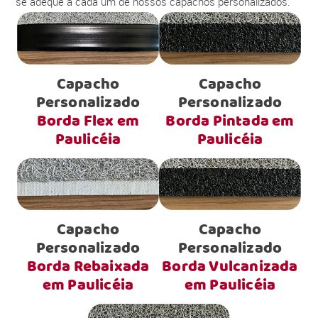
se adéque a cada um de nossos capachos personalizados.
Capacho
Capacho
Personalizado
Personalizado
Borda Flex em
Borda Pintada em
Paulicéia
Paulicéia
Capacho
Capacho
Personalizado
Personalizado
Borda Rebaixada
Borda Vulcanizada
em Paulicéia
em Paulicéia