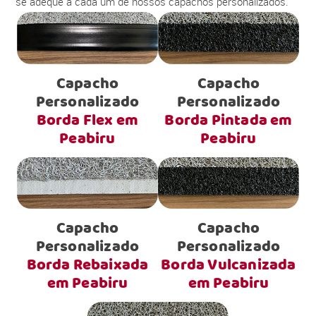
se adéque a cada um de nossos capachos personalizados.
Capacho
Capacho
Personalizado
Personalizado
Borda Flex em
Borda Pintada em
Peabiru
Peabiru
Capacho
Capacho
Personalizado
Personalizado
Borda Rebaixada
Borda Vulcanizada
em Peabiru
em Peabiru