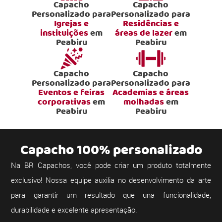
Capacho
Capacho
Personalizado para
Personalizado para
Igrejas e
Residências e
instituições
em
áreas de lazer
em
Peabiru
Peabiru
Capacho
Capacho
Personalizado para
Personalizado para
Eventos e feiras
Academias e áreas
corporativas
em
molhadas
em
Peabiru
Peabiru
Capacho 100% personalizado
Na BR Capachos, você pode criar um produto totalmente
exclusivo! Nossa equipe auxilia no desenvolvimento da arte
para garantir um resultado que una funcionalidade,
durabilidade e excelente apresentação.