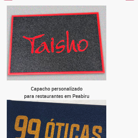
C
par
C
para loja
C
para 
C
par
Capacho personalizado
para restaurantes em Peabiru