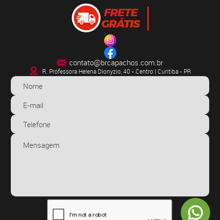
contato@brcapachos.com.br
R. Professora Helena Dionyzio, 40 - Centro | Curitiba - PR