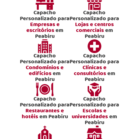
Capacho
Capacho
Personalizado para
Personalizado para
Empresas e
Lojas e centros
escritórios
em
comerciais
em
Peabiru
Peabiru
Capacho
Capacho
Personalizado para
Personalizado para
Condomínios e
Clínicas e
edifícios
em
consultórios
em
Peabiru
Peabiru
Capacho
Capacho
Personalizado para
Personalizado para
Restaurantes e
Escolas e
hotéis
em Peabiru
universidades
em
Peabiru