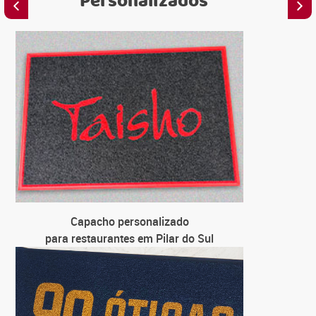
Personalizados
C
para 
C
para loja
C
para un
C
Capacho personalizado
para 
para restaurantes em Pilar do Sul