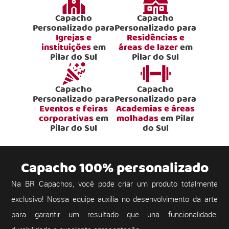
Capacho
Capacho
Personalizado para
Personalizado para
Igrejas e
Residências e
instituições
em
áreas de lazer
em
Pilar do Sul
Pilar do Sul
Capacho
Capacho
Personalizado para
Personalizado para
Eventos e feiras
Academias e áreas
corporativas
em
molhadas
em Pilar
Pilar do Sul
do Sul
Capacho 100% personalizado
Na BR Capachos, você pode criar um produto totalmente
exclusivo! Nossa equipe auxilia no desenvolvimento da arte
para garantir um resultado que una funcionalidade,