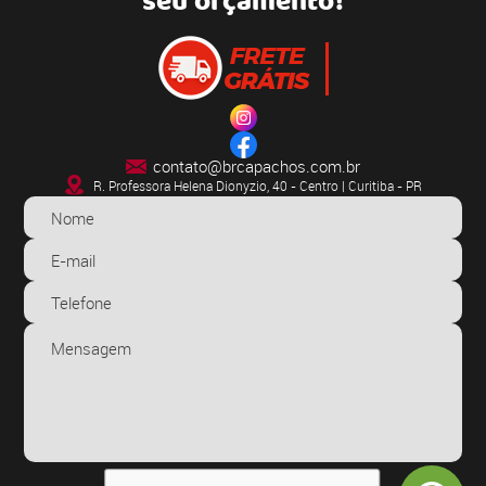
seu orçamento!
contato@brcapachos.com.br
R. Professora Helena Dionyzio, 40 - Centro | Curitiba - PR