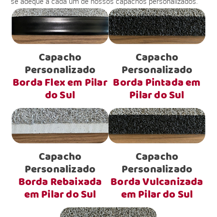
se adéque a cada um de nossos capachos personalizados.
Capacho
Capacho
Personalizado
Personalizado
Borda Flex em Pilar
Borda Pintada em
do Sul
Pilar do Sul
Capacho
Capacho
Personalizado
Personalizado
Borda Rebaixada
Borda Vulcanizada
em Pilar do Sul
em Pilar do Sul