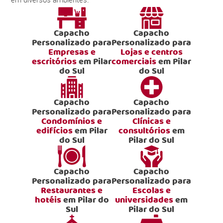
Capacho
Capacho
Personalizado para
Personalizado para
Empresas e
Lojas e centros
escritórios
em Pilar
comerciais
em Pilar
do Sul
do Sul
Capacho
Capacho
Personalizado para
Personalizado para
Condomínios e
Clínicas e
edifícios
em Pilar
consultórios
em
do Sul
Pilar do Sul
Capacho
Capacho
Personalizado para
Personalizado para
Restaurantes e
Escolas e
hotéis
em Pilar do
universidades
em
Sul
Pilar do Sul