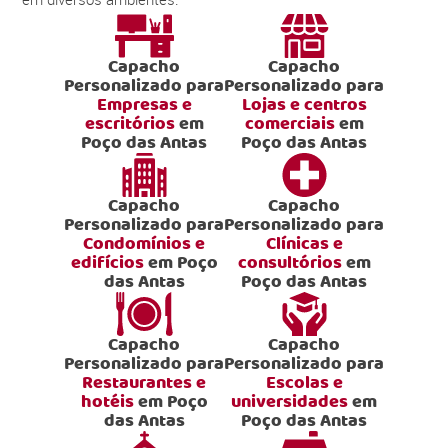
Capacho
Capacho
Personalizado para
Personalizado para
Empresas e
Lojas e centros
escritórios
em
comerciais
em
Poço das Antas
Poço das Antas
Capacho
Capacho
Personalizado para
Personalizado para
Condomínios e
Clínicas e
edifícios
em Poço
consultórios
em
das Antas
Poço das Antas
Capacho
Capacho
Personalizado para
Personalizado para
Restaurantes e
Escolas e
hotéis
em Poço
universidades
em
das Antas
Poço das Antas