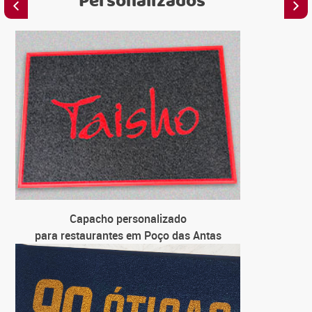
Personalizados
C
para em
C
para loja
C
para univ
C
Capacho personalizado
para fa
para restaurantes em Poço das Antas