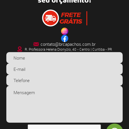
seu orçamento!
contato@brcapachos.com.br
R. Professora Helena Dionyzio, 40 - Centro | Curitiba - PR