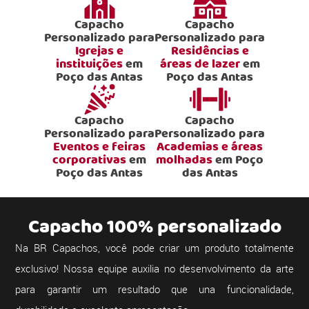
Capacho
Capacho
Personalizado para
Personalizado para
Igrejas e
Residências e
instituições
em
áreas de lazer
em
Poço das Antas
Poço das Antas
Capacho
Capacho
Personalizado para
Personalizado para
Eventos e feiras
Academias e áreas
corporativas
em
molhadas
em Poço
Poço das Antas
das Antas
Capacho 100% personalizado
Na BR Capachos, você pode criar um produto totalmente
exclusivo! Nossa equipe auxilia no desenvolvimento da arte
para garantir um resultado que una funcionalidade,