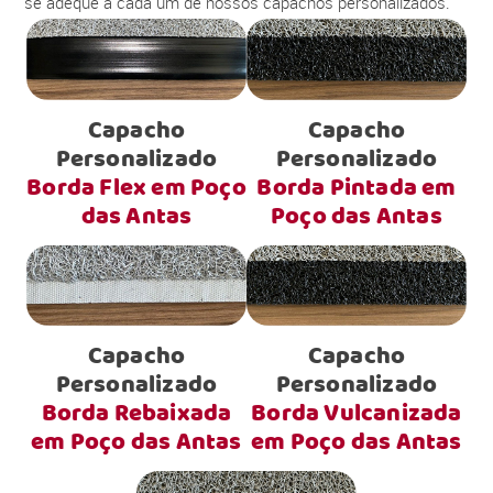
se adéque a cada um de nossos capachos personalizados.
Capacho
Capacho
Personalizado
Personalizado
Borda Flex em Poço
Borda Pintada em
das Antas
Poço das Antas
Capacho
Capacho
Personalizado
Personalizado
Borda Rebaixada
Borda Vulcanizada
em Poço das Antas
em Poço das Antas