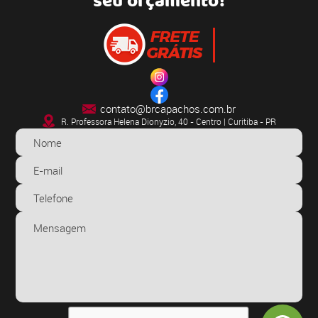
seu orçamento!
contato@brcapachos.com.br
R. Professora Helena Dionyzio, 40 - Centro | Curitiba - PR