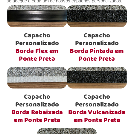
se adéque a cada um de nossos capachos personalizados.
Capacho
Capacho
Personalizado
Personalizado
Borda Flex em
Borda Pintada em
Ponte Preta
Ponte Preta
Capacho
Capacho
Personalizado
Personalizado
Borda Rebaixada
Borda Vulcanizada
em Ponte Preta
em Ponte Preta