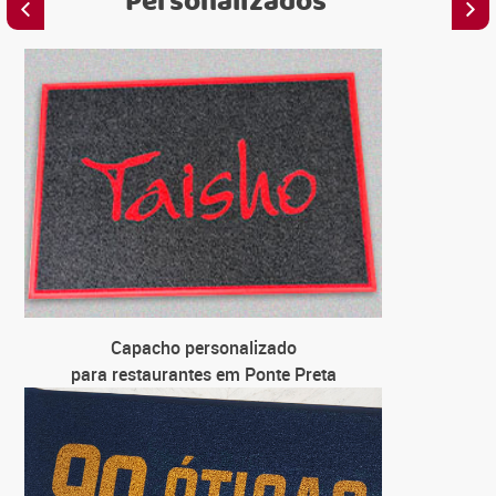
Personalizados
C
para 
C
para loj
C
para un
C
Capacho personalizado
para 
para restaurantes em Ponte Preta