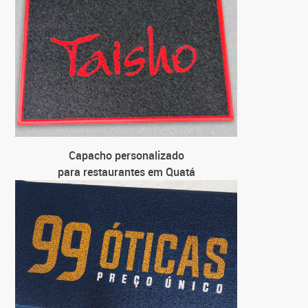
pa
C
para loj
C
para
C
pa
Capacho personalizado
para restaurantes em Quatá