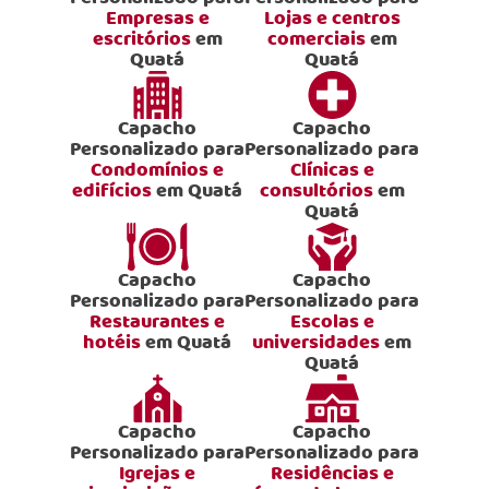
Empresas e
Lojas e centros
escritórios
em
comerciais
em
Quatá
Quatá
Capacho
Capacho
Personalizado para
Personalizado para
Condomínios e
Clínicas e
edifícios
em Quatá
consultórios
em
Quatá
Capacho
Capacho
Personalizado para
Personalizado para
Restaurantes e
Escolas e
hotéis
em Quatá
universidades
em
Quatá
Capacho
Capacho
Personalizado para
Personalizado para
Igrejas e
Residências e