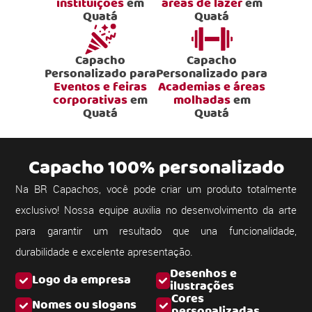
instituições
em
áreas de lazer
em
Quatá
Quatá
Capacho
Capacho
Personalizado para
Personalizado para
Eventos e feiras
Academias e áreas
corporativas
em
molhadas
em
Quatá
Quatá
Capacho 100% personalizado
Na BR Capachos, você pode criar um produto totalmente
exclusivo! Nossa equipe auxilia no desenvolvimento da arte
para garantir um resultado que una funcionalidade,
durabilidade e excelente apresentação.
Desenhos e
Logo da empresa
ilustrações
Cores
Nomes ou slogans
personalizadas