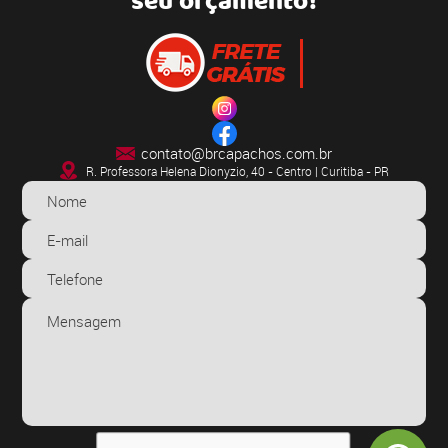
seu orçamento!
contato@brcapachos.com.br
R. Professora Helena Dionyzio, 40 - Centro | Curitiba - PR