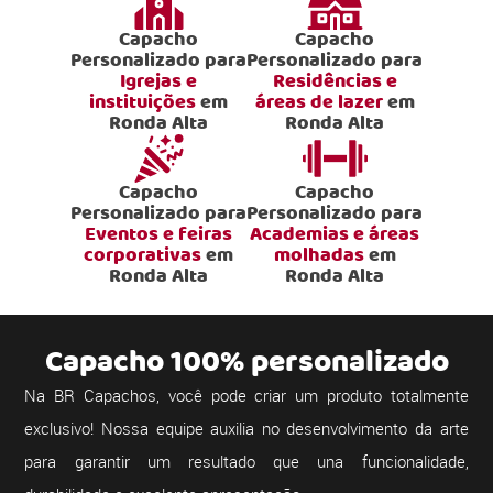
Capacho
Capacho
Personalizado para
Personalizado para
Igrejas e
Residências e
instituições
em
áreas de lazer
em
Ronda Alta
Ronda Alta
Capacho
Capacho
Personalizado para
Personalizado para
Eventos e feiras
Academias e áreas
corporativas
em
molhadas
em
Ronda Alta
Ronda Alta
Capacho 100% personalizado
Na BR Capachos, você pode criar um produto totalmente
exclusivo! Nossa equipe auxilia no desenvolvimento da arte
para garantir um resultado que una funcionalidade,