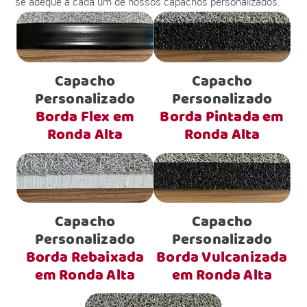
se adéque a cada um de nossos capachos personalizados.
Capacho
Capacho
Personalizado
Personalizado
Borda Flex em
Borda Pintada em
Ronda Alta
Ronda Alta
Capacho
Capacho
Personalizado
Personalizado
Borda Rebaixada
Borda Vulcanizada
em Ronda Alta
em Ronda Alta