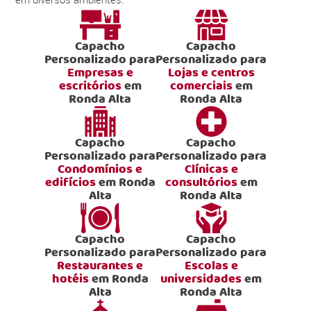
Capacho
Capacho
Personalizado para
Personalizado para
Empresas e
Lojas e centros
escritórios
em
comerciais
em
Ronda Alta
Ronda Alta
Capacho
Capacho
Personalizado para
Personalizado para
Condomínios e
Clínicas e
edifícios
em Ronda
consultórios
em
Alta
Ronda Alta
Capacho
Capacho
Personalizado para
Personalizado para
Restaurantes e
Escolas e
hotéis
em Ronda
universidades
em
Alta
Ronda Alta