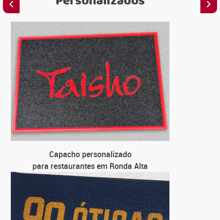
Personalizados
C
para 
C
para loj
C
para un
C
Capacho personalizado
para 
para restaurantes em Ronda Alta